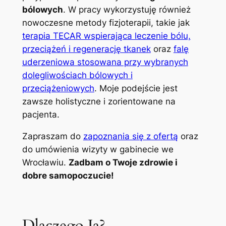
bólowych
. W pracy wykorzystuję również
nowoczesne metody fizjoterapii, takie jak
terapia TECAR wspierająca leczenie bólu,
przeciążeń i regenerację tkanek
oraz
falę
uderzeniowa stosowana przy wybranych
dolegliwościach bólowych i
przeciążeniowych
. Moje podejście jest
zawsze holistyczne i zorientowane na
pacjenta.
Zapraszam do
zapoznania się z ofertą
oraz
do umówienia wizyty w gabinecie we
Wrocławiu.
Zadbam o Twoje zdrowie i
dobre samopoczucie!
Dlaczego Ja?