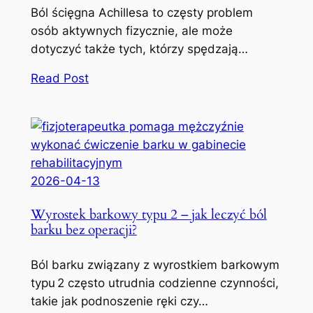
Ból ścięgna Achillesa to częsty problem
osób aktywnych fizycznie, ale może
dotyczyć także tych, którzy spędzają…
Read Post
2026-04-13
Wyrostek barkowy typu 2 – jak leczyć ból
barku bez operacji?
Ból barku związany z wyrostkiem barkowym
typu 2 często utrudnia codzienne czynności,
takie jak podnoszenie ręki czy…