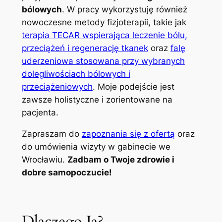
bólowych
. W pracy wykorzystuję również
nowoczesne metody fizjoterapii, takie jak
terapia TECAR wspierająca leczenie bólu,
przeciążeń i regenerację tkanek
oraz
falę
uderzeniowa stosowana przy wybranych
dolegliwościach bólowych i
przeciążeniowych
. Moje podejście jest
zawsze holistyczne i zorientowane na
pacjenta.
Zapraszam do
zapoznania się z ofertą
oraz
do umówienia wizyty w gabinecie we
Wrocławiu.
Zadbam o Twoje zdrowie i
dobre samopoczucie!
Dlaczego Ja?