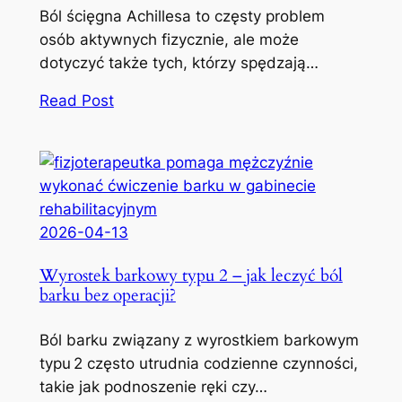
Ból ścięgna Achillesa to częsty problem
osób aktywnych fizycznie, ale może
dotyczyć także tych, którzy spędzają…
Read Post
2026-04-13
Wyrostek barkowy typu 2 – jak leczyć ból
barku bez operacji?
Ból barku związany z wyrostkiem barkowym
typu 2 często utrudnia codzienne czynności,
takie jak podnoszenie ręki czy…