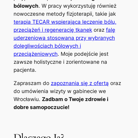
bólowych
. W pracy wykorzystuję również
nowoczesne metody fizjoterapii, takie jak
terapia TECAR wspierająca leczenie bólu,
przeciążeń i regenerację tkanek
oraz
falę
uderzeniowa stosowana przy wybranych
dolegliwościach bólowych i
przeciążeniowych
. Moje podejście jest
zawsze holistyczne i zorientowane na
pacjenta.
Zapraszam do
zapoznania się z ofertą
oraz
do umówienia wizyty w gabinecie we
Wrocławiu.
Zadbam o Twoje zdrowie i
dobre samopoczucie!
Dlaczego Ja?