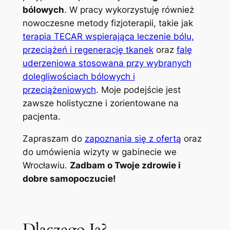
bólowych
. W pracy wykorzystuję również
nowoczesne metody fizjoterapii, takie jak
terapia TECAR wspierająca leczenie bólu,
przeciążeń i regenerację tkanek
oraz
falę
uderzeniowa stosowana przy wybranych
dolegliwościach bólowych i
przeciążeniowych
. Moje podejście jest
zawsze holistyczne i zorientowane na
pacjenta.
Zapraszam do
zapoznania się z ofertą
oraz
do umówienia wizyty w gabinecie we
Wrocławiu.
Zadbam o Twoje zdrowie i
dobre samopoczucie!
Dlaczego Ja?