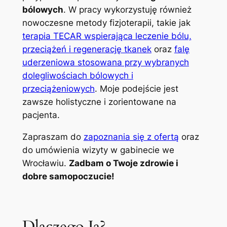
bólowych
. W pracy wykorzystuję również
nowoczesne metody fizjoterapii, takie jak
terapia TECAR wspierająca leczenie bólu,
przeciążeń i regenerację tkanek
oraz
falę
uderzeniowa stosowana przy wybranych
dolegliwościach bólowych i
przeciążeniowych
. Moje podejście jest
zawsze holistyczne i zorientowane na
pacjenta.
Zapraszam do
zapoznania się z ofertą
oraz
do umówienia wizyty w gabinecie we
Wrocławiu.
Zadbam o Twoje zdrowie i
dobre samopoczucie!
Dlaczego Ja?