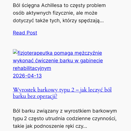
Ból ścięgna Achillesa to częsty problem
osób aktywnych fizycznie, ale może
dotyczyć także tych, którzy spędzają…
Read Post
2026-04-13
Wyrostek barkowy typu 2 – jak leczyć ból
barku bez operacji?
Ból barku związany z wyrostkiem barkowym
typu 2 często utrudnia codzienne czynności,
takie jak podnoszenie ręki czy…