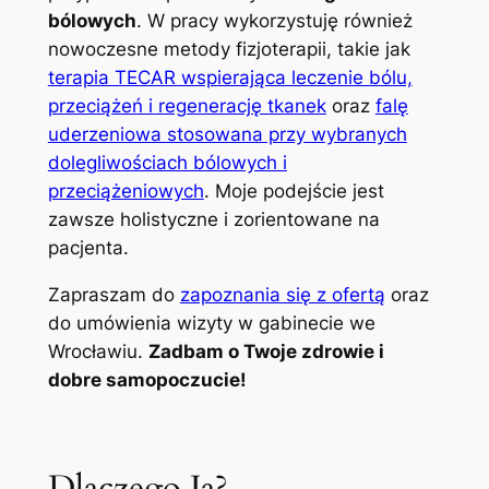
bólowych
. W pracy wykorzystuję również
nowoczesne metody fizjoterapii, takie jak
terapia TECAR wspierająca leczenie bólu,
przeciążeń i regenerację tkanek
oraz
falę
uderzeniowa stosowana przy wybranych
dolegliwościach bólowych i
przeciążeniowych
. Moje podejście jest
zawsze holistyczne i zorientowane na
pacjenta.
Zapraszam do
zapoznania się z ofertą
oraz
do umówienia wizyty w gabinecie we
Wrocławiu.
Zadbam o Twoje zdrowie i
dobre samopoczucie!
Dlaczego Ja?