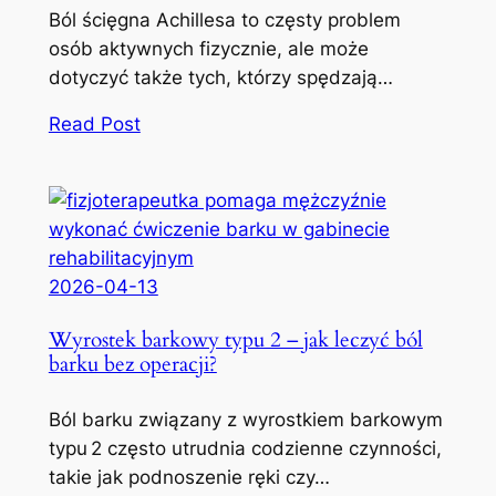
Ból ścięgna Achillesa to częsty problem
osób aktywnych fizycznie, ale może
dotyczyć także tych, którzy spędzają…
Read Post
2026-04-13
Wyrostek barkowy typu 2 – jak leczyć ból
barku bez operacji?
Ból barku związany z wyrostkiem barkowym
typu 2 często utrudnia codzienne czynności,
takie jak podnoszenie ręki czy…