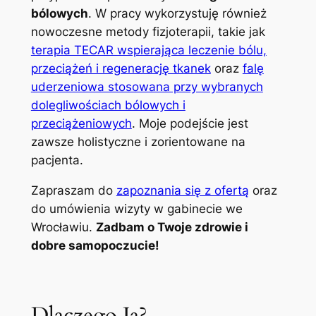
bólowych
. W pracy wykorzystuję również
nowoczesne metody fizjoterapii, takie jak
terapia TECAR wspierająca leczenie bólu,
przeciążeń i regenerację tkanek
oraz
falę
uderzeniowa stosowana przy wybranych
dolegliwościach bólowych i
przeciążeniowych
. Moje podejście jest
zawsze holistyczne i zorientowane na
pacjenta.
Zapraszam do
zapoznania się z ofertą
oraz
do umówienia wizyty w gabinecie we
Wrocławiu.
Zadbam o Twoje zdrowie i
dobre samopoczucie!
Dlaczego Ja?