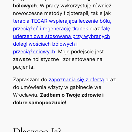
bólowych
. W pracy wykorzystuję również
nowoczesne metody fizjoterapii, takie jak
terapia TECAR wspierająca leczenie bólu,
przeciążeń i regenerację tkanek
oraz
falę
uderzeniowa stosowana przy wybranych
dolegliwościach bólowych i
przeciążeniowych
. Moje podejście jest
zawsze holistyczne i zorientowane na
pacjenta.
Zapraszam do
zapoznania się z ofertą
oraz
do umówienia wizyty w gabinecie we
Wrocławiu.
Zadbam o Twoje zdrowie i
dobre samopoczucie!
Dlaczego Ja?