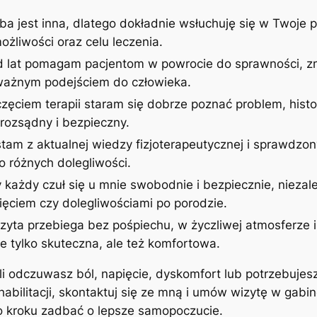
ba jest inna, dlatego dokładnie wsłuchuję się w Twoje p
żliwości oraz celu leczenia.
d lat pomagam pacjentom w powrocie do sprawności, zm
uważnym podejściem do człowieka.
zęciem terapii staram się dobrze poznać problem, histor
rozsądny i bezpieczny.
stam z aktualnej wiedzy fizjoterapeutycznej i sprawdzon
 różnych dolegliwości.
 każdy czuł się u mnie swobodnie i bezpiecznie, niezale
ęciem czy dolegliwościami po porodzie.
izyta przebiega bez pośpiechu, w życzliwej atmosferze
ie tylko skuteczna, ale też komfortowa.
śli odczuwasz ból, napięcie, dyskomfort lub potrzebujes
ehabilitacji, skontaktuj się ze mną i umów wizytę w gab
po kroku zadbać o lepsze samopoczucie.