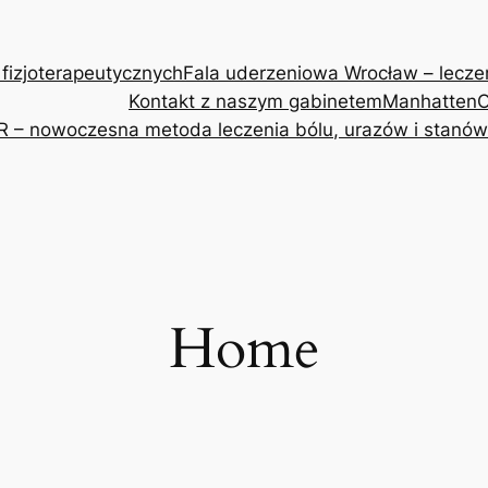
 fizjoterapeutycznych
Fala uderzeniowa Wrocław – leczeni
Kontakt z naszym gabinetem
Manhatten
O
R – nowoczesna metoda leczenia bólu, urazów i stanów
Home