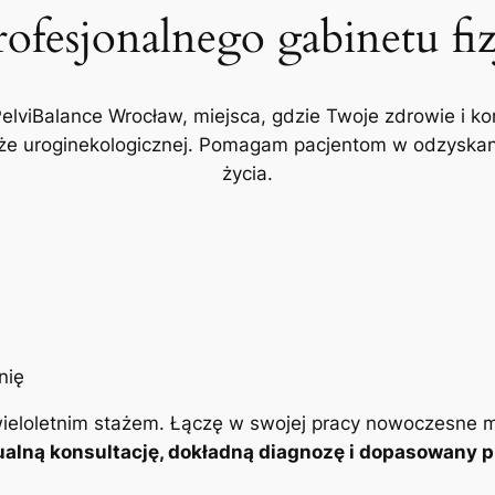
rofesjonalnego gabinetu fi
PelviBalance Wrocław, miejsca, gdzie Twoje zdrowie i ko
akże uroginekologicznej. Pomagam pacjentom w odzyskani
życia.
ieloletnim stażem. Łączę w swojej pracy nowoczesne m
alną konsultację, dokładną diagnozę i dopasowany pl