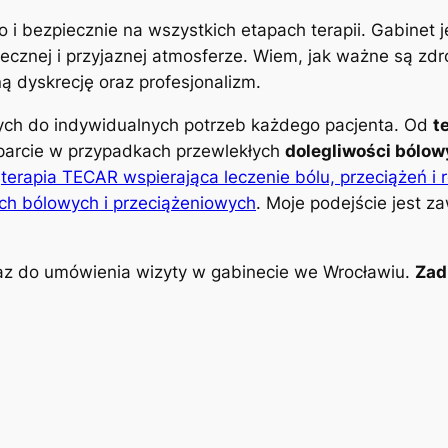
o i bezpiecznie na wszystkich etapach terapii. Gabinet
znej i przyjaznej atmosferze. Wiem, jak ważne są zdro
 dyskrecję oraz profesjonalizm.
nych do indywidualnych potrzeb każdego pacjenta. Od
t
parcie w przypadkach przewlekłych
dolegliwości bólo
k
terapia TECAR wspierająca leczenie bólu, przeciążeń i 
ch bólowych i przeciążeniowych
. Moje podejście jest z
z do umówienia wizyty w gabinecie we Wrocławiu.
Zad