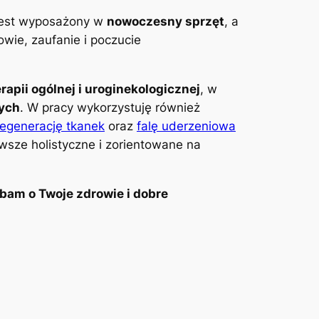
 jest wyposażony w
nowoczesny sprzęt
, a
wie, zaufanie i poczucie
erapii ogólnej i uroginekologicznej
, w
wych
. W pracy wykorzystuję również
regenerację tkanek
oraz
falę uderzeniowa
awsze holistyczne i zorientowane na
bam o Twoje zdrowie i dobre