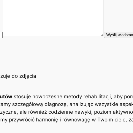
eutów
stosuje nowoczesne metody rehabilitacji, aby po
zamy szczegółową diagnozę, analizując wszystkie aspe
zyczne, ale również codzienne nawyki, poziom aktywnoś
y przywrócić harmonię i równowagę w Twoim ciele, zap