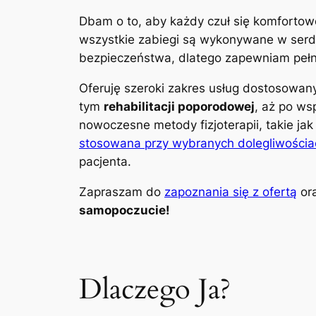
Dbam o to, aby każdy czuł się komfortow
wszystkie zabiegi są wykonywane w serdec
bezpieczeństwa, dlatego zapewniam pełną
Oferuję szeroki zakres usług dostosowa
tym
rehabilitacji poporodowej
, aż po ws
nowoczesne metody fizjoterapii, takie ja
stosowana przy wybranych dolegliwościa
pacjenta.
Zapraszam do
zapoznania się z ofertą
ora
samopoczucie!
Dlaczego Ja?