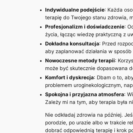
Indywidualne podejście
: Każda oso
terapię do Twojego stanu zdrowia, mo
Profesjonalizm i doświadczenie
: O
życia, łącząc wiedzę praktyczną z 
Dokładna konsultacja
: Przed rozpoc
aby zaplanować działania w sposób 
Nowoczesne metody terapii
: Korzy
może być skutecznie dopasowana do
Komfort i dyskrecja
: Dbam o to, aby
problemem uroginekologicznym, napi
Spokojna i przyjazna atmosfera
: W
Zależy mi na tym, aby terapia była n
Nie odkładaj zdrowia na później. Je
porodzie, po urazie albo w trakcie r
dobrać odpowiednią terapię i krok 