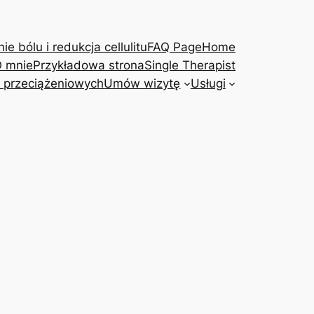
e bólu i redukcja cellulitu
FAQ Page
Home
 mnie
Przykładowa strona
Single Therapist
 przeciążeniowych
Umów wizytę
Usługi