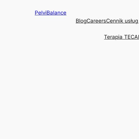
Przejdź
PelviBalance
do
Blog
Careers
Cennik usług
treści
Terapia TECA