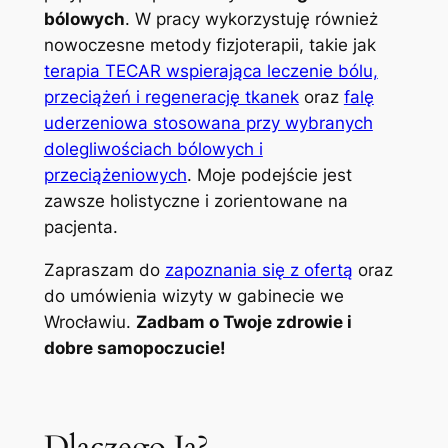
bólowych
. W pracy wykorzystuję również
nowoczesne metody fizjoterapii, takie jak
terapia TECAR wspierająca leczenie bólu,
przeciążeń i regenerację tkanek
oraz
falę
uderzeniowa stosowana przy wybranych
dolegliwościach bólowych i
przeciążeniowych
. Moje podejście jest
zawsze holistyczne i zorientowane na
pacjenta.
Zapraszam do
zapoznania się z ofertą
oraz
do umówienia wizyty w gabinecie we
Wrocławiu.
Zadbam o Twoje zdrowie i
dobre samopoczucie!
Dlaczego Ja?