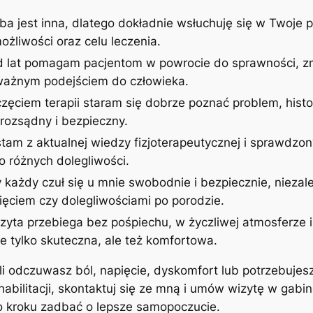
ba jest inna, dlatego dokładnie wsłuchuję się w Twoje p
żliwości oraz celu leczenia.
d lat pomagam pacjentom w powrocie do sprawności, zm
uważnym podejściem do człowieka.
zęciem terapii staram się dobrze poznać problem, histor
rozsądny i bezpieczny.
stam z aktualnej wiedzy fizjoterapeutycznej i sprawdzon
 różnych dolegliwości.
 każdy czuł się u mnie swobodnie i bezpiecznie, niezale
ęciem czy dolegliwościami po porodzie.
izyta przebiega bez pośpiechu, w życzliwej atmosferze
ie tylko skuteczna, ale też komfortowa.
śli odczuwasz ból, napięcie, dyskomfort lub potrzebujes
ehabilitacji, skontaktuj się ze mną i umów wizytę w gab
po kroku zadbać o lepsze samopoczucie.