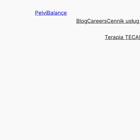
Przejdź
PelviBalance
do
Blog
Careers
Cennik usług
treści
Terapia TECA