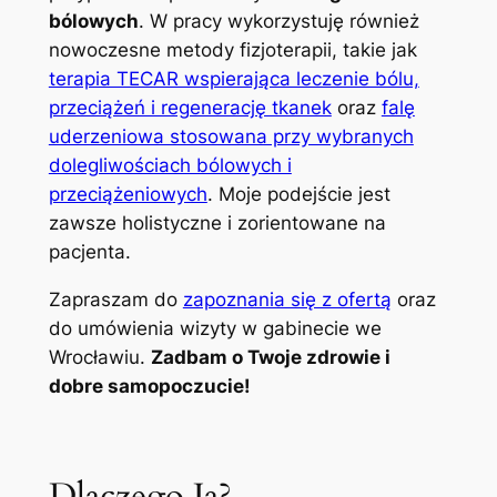
bólowych
. W pracy wykorzystuję również
nowoczesne metody fizjoterapii, takie jak
terapia TECAR wspierająca leczenie bólu,
przeciążeń i regenerację tkanek
oraz
falę
uderzeniowa stosowana przy wybranych
dolegliwościach bólowych i
przeciążeniowych
. Moje podejście jest
zawsze holistyczne i zorientowane na
pacjenta.
Zapraszam do
zapoznania się z ofertą
oraz
do umówienia wizyty w gabinecie we
Wrocławiu.
Zadbam o Twoje zdrowie i
dobre samopoczucie!
Dlaczego Ja?