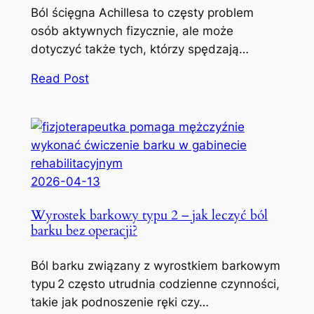
Ból ścięgna Achillesa to częsty problem
osób aktywnych fizycznie, ale może
dotyczyć także tych, którzy spędzają…
Read Post
2026-04-13
Wyrostek barkowy typu 2 – jak leczyć ból
barku bez operacji?
Ból barku związany z wyrostkiem barkowym
typu 2 często utrudnia codzienne czynności,
takie jak podnoszenie ręki czy…