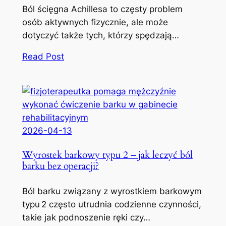
Ból ścięgna Achillesa to częsty problem
osób aktywnych fizycznie, ale może
dotyczyć także tych, którzy spędzają…
Read Post
2026-04-13
Wyrostek barkowy typu 2 – jak leczyć ból
barku bez operacji?
Ból barku związany z wyrostkiem barkowym
typu 2 często utrudnia codzienne czynności,
takie jak podnoszenie ręki czy…