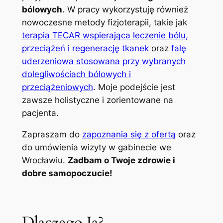
bólowych
. W pracy wykorzystuję również
nowoczesne metody fizjoterapii, takie jak
terapia TECAR wspierająca leczenie bólu,
przeciążeń i regenerację tkanek
oraz
falę
uderzeniowa stosowana przy wybranych
dolegliwościach bólowych i
przeciążeniowych
. Moje podejście jest
zawsze holistyczne i zorientowane na
pacjenta.
Zapraszam do
zapoznania się z ofertą
oraz
do umówienia wizyty w gabinecie we
Wrocławiu.
Zadbam o Twoje zdrowie i
dobre samopoczucie!
Dlaczego Ja?