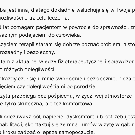
ba jest inna, dlatego dokładnie wsłuchuję się w Twoje p
żliwości oraz celu leczenia.
d lat pomagam pacjentom w powrocie do sprawności, zm
uważnym podejściem do człowieka.
zęciem terapii staram się dobrze poznać problem, histor
rozsądny i bezpieczny.
stam z aktualnej wiedzy fizjoterapeutycznej i sprawdzon
 różnych dolegliwości.
 każdy czuł się u mnie swobodnie i bezpiecznie, niezale
ęciem czy dolegliwościami po porodzie.
izyta przebiega bez pośpiechu, w życzliwej atmosferze
ie tylko skuteczna, ale też komfortowa.
śli odczuwasz ból, napięcie, dyskomfort lub potrzebujes
ehabilitacji, skontaktuj się ze mną i umów wizytę w gab
po kroku zadbać o lepsze samopoczucie.