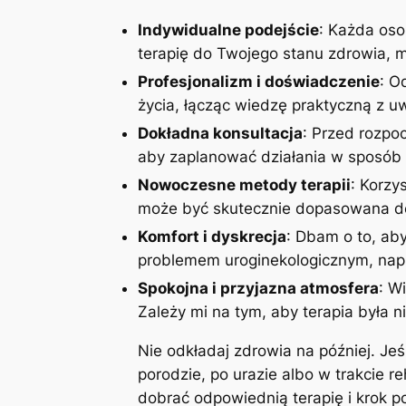
Indywidualne podejście
: Każda oso
terapię do Twojego stanu zdrowia, mo
Profesjonalizm i doświadczenie
: O
życia, łącząc wiedzę praktyczną z 
Dokładna konsultacja
: Przed rozpoc
aby zaplanować działania w sposób 
Nowoczesne metody terapii
: Korzy
może być skutecznie dopasowana do
Komfort i dyskrecja
: Dbam o to, aby
problemem uroginekologicznym, napi
Spokojna i przyjazna atmosfera
: W
Zależy mi na tym, aby terapia była n
Nie odkładaj zdrowia na później. Je
porodzie, po urazie albo w trakcie r
dobrać odpowiednią terapię i krok 