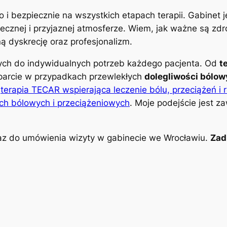
o i bezpiecznie na wszystkich etapach terapii. Gabinet
znej i przyjaznej atmosferze. Wiem, jak ważne są zdro
 dyskrecję oraz profesjonalizm.
nych do indywidualnych potrzeb każdego pacjenta. Od
t
parcie w przypadkach przewlekłych
dolegliwości bólo
k
terapia TECAR wspierająca leczenie bólu, przeciążeń i 
ch bólowych i przeciążeniowych
. Moje podejście jest z
z do umówienia wizyty w gabinecie we Wrocławiu.
Zad