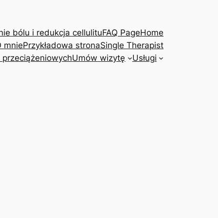
e bólu i redukcja cellulitu
FAQ Page
Home
 mnie
Przykładowa strona
Single Therapist
 przeciążeniowych
Umów wizytę
Usługi