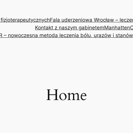
 fizjoterapeutycznych
Fala uderzeniowa Wrocław – leczeni
Kontakt z naszym gabinetem
Manhatten
O
R – nowoczesna metoda leczenia bólu, urazów i stanów
Home