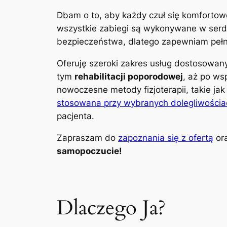
Dbam o to, aby każdy czuł się komfortow
wszystkie zabiegi są wykonywane w serdec
bezpieczeństwa, dlatego zapewniam pełną
Oferuję szeroki zakres usług dostosowa
tym
rehabilitacji poporodowej
, aż po ws
nowoczesne metody fizjoterapii, takie ja
stosowana przy wybranych dolegliwościa
pacjenta.
Zapraszam do
zapoznania się z ofertą
ora
samopoczucie!
Dlaczego Ja?