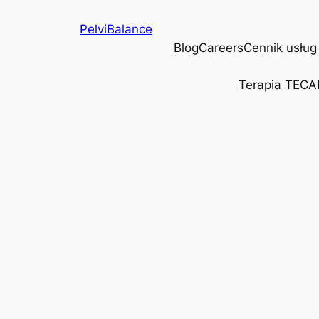
Przejdź
PelviBalance
do
Blog
Careers
Cennik usług
treści
Terapia TECA