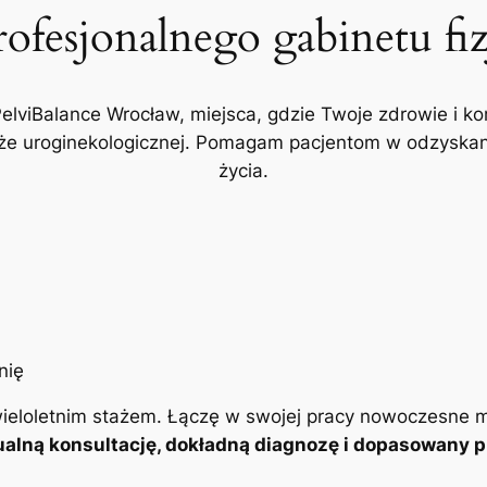
rofesjonalnego gabinetu fi
PelviBalance Wrocław, miejsca, gdzie Twoje zdrowie i ko
akże uroginekologicznej. Pomagam pacjentom w odzyskani
życia.
ieloletnim stażem. Łączę w swojej pracy nowoczesne m
alną konsultację, dokładną diagnozę i dopasowany pl