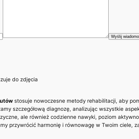
eutów
stosuje nowoczesne metody rehabilitacji, aby po
zamy szczegółową diagnozę, analizując wszystkie aspe
zyczne, ale również codzienne nawyki, poziom aktywnoś
y przywrócić harmonię i równowagę w Twoim ciele, zap