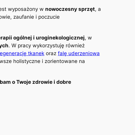
 jest wyposażony w
nowoczesny sprzęt
, a
wie, zaufanie i poczucie
erapii ogólnej i uroginekologicznej
, w
wych
. W pracy wykorzystuję również
regenerację tkanek
oraz
falę uderzeniowa
awsze holistyczne i zorientowane na
bam o Twoje zdrowie i dobre