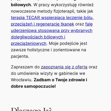
bólowych
. W pracy wykorzystuję również
nowoczesne metody fizjoterapii, takie jak
terapia TECAR wspierająca leczenie bólu,
przeciążeń i regenerację tkanek
oraz
falę
uderzeniowa stosowana przy wybranych
dolegliwościach bólowych i
przeciążeniowych
. Moje podejście jest
zawsze holistyczne i zorientowane na
pacjenta.
Zapraszam do
zapoznania się z ofertą
oraz
do umówienia wizyty w gabinecie we
Wrocławiu.
Zadbam o Twoje zdrowie i
dobre samopoczucie!
Dlaczego Ja?