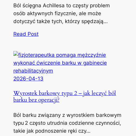
Ból ścięgna Achillesa to częsty problem
osób aktywnych fizycznie, ale może
dotyczyć także tych, którzy spędzają…
Read Post
2026-04-13
Wyrostek barkowy typu 2 – jak leczyć ból
barku bez operacji?
Ból barku związany z wyrostkiem barkowym
typu 2 często utrudnia codzienne czynności,
takie jak podnoszenie ręki czy…