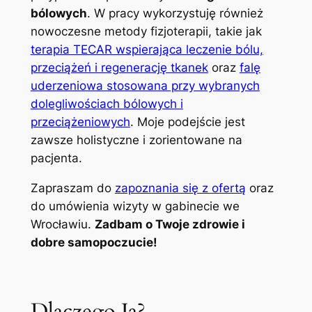
bólowych
. W pracy wykorzystuję również
nowoczesne metody fizjoterapii, takie jak
terapia TECAR wspierająca leczenie bólu,
przeciążeń i regenerację tkanek
oraz
falę
uderzeniowa stosowana przy wybranych
dolegliwościach bólowych i
przeciążeniowych
. Moje podejście jest
zawsze holistyczne i zorientowane na
pacjenta.
Zapraszam do
zapoznania się z ofertą
oraz
do umówienia wizyty w gabinecie we
Wrocławiu.
Zadbam o Twoje zdrowie i
dobre samopoczucie!
Dlaczego Ja?