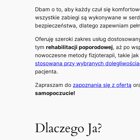
Dbam o to, aby każdy czuł się komfortow
wszystkie zabiegi są wykonywane w serdec
bezpieczeństwa, dlatego zapewniam pełną
Oferuję szeroki zakres usług dostosowa
tym
rehabilitacji poporodowej
, aż po ws
nowoczesne metody fizjoterapii, takie ja
stosowana przy wybranych dolegliwościa
pacjenta.
Zapraszam do
zapoznania się z ofertą
ora
samopoczucie!
Dlaczego Ja?