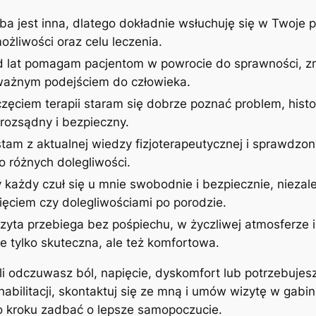
ba jest inna, dlatego dokładnie wsłuchuję się w Twoje p
żliwości oraz celu leczenia.
d lat pomagam pacjentom w powrocie do sprawności, zm
uważnym podejściem do człowieka.
zęciem terapii staram się dobrze poznać problem, histor
rozsądny i bezpieczny.
stam z aktualnej wiedzy fizjoterapeutycznej i sprawdzon
 różnych dolegliwości.
 każdy czuł się u mnie swobodnie i bezpiecznie, niezale
ęciem czy dolegliwościami po porodzie.
izyta przebiega bez pośpiechu, w życzliwej atmosferze
ie tylko skuteczna, ale też komfortowa.
śli odczuwasz ból, napięcie, dyskomfort lub potrzebujes
ehabilitacji, skontaktuj się ze mną i umów wizytę w gab
po kroku zadbać o lepsze samopoczucie.