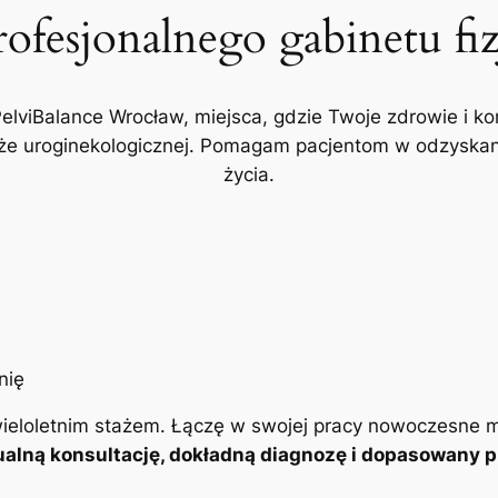
rofesjonalnego gabinetu fi
PelviBalance Wrocław, miejsca, gdzie Twoje zdrowie i ko
akże uroginekologicznej. Pomagam pacjentom w odzyskani
życia.
ieloletnim stażem. Łączę w swojej pracy nowoczesne m
alną konsultację, dokładną diagnozę i dopasowany pl