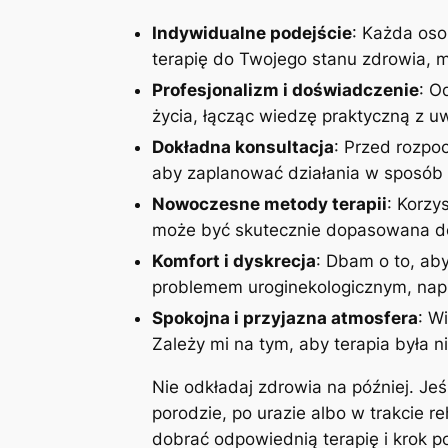
Indywidualne podejście
: Każda oso
terapię do Twojego stanu zdrowia, mo
Profesjonalizm i doświadczenie
: O
życia, łącząc wiedzę praktyczną z 
Dokładna konsultacja
: Przed rozpoc
aby zaplanować działania w sposób 
Nowoczesne metody terapii
: Korzy
może być skutecznie dopasowana do
Komfort i dyskrecja
: Dbam o to, aby
problemem uroginekologicznym, napi
Spokojna i przyjazna atmosfera
: W
Zależy mi na tym, aby terapia była n
Nie odkładaj zdrowia na później. Je
porodzie, po urazie albo w trakcie r
dobrać odpowiednią terapię i krok 