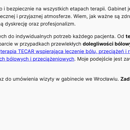
o i bezpiecznie na wszystkich etapach terapii. Gabinet
znej i przyjaznej atmosferze. Wiem, jak ważne są zdro
 dyskrecję oraz profesjonalizm.
nych do indywidualnych potrzeb każdego pacjenta. Od
t
parcie w przypadkach przewlekłych
dolegliwości bólo
k
terapia TECAR wspierająca leczenie bólu, przeciążeń i 
ch bólowych i przeciążeniowych
. Moje podejście jest z
z do umówienia wizyty w gabinecie we Wrocławiu.
Zad