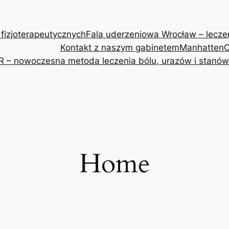
 fizjoterapeutycznych
Fala uderzeniowa Wrocław – leczeni
Kontakt z naszym gabinetem
Manhatten
O
R – nowoczesna metoda leczenia bólu, urazów i stanów
Home