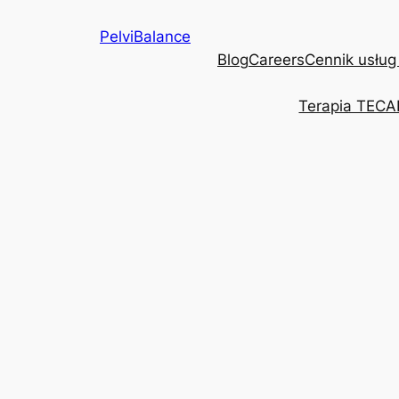
Przejdź
PelviBalance
do
Blog
Careers
Cennik usług
treści
Terapia TECA