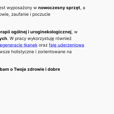
 jest wyposażony w
nowoczesny sprzęt
, a
wie, zaufanie i poczucie
erapii ogólnej i uroginekologicznej
, w
wych
. W pracy wykorzystuję również
regenerację tkanek
oraz
falę uderzeniowa
awsze holistyczne i zorientowane na
bam o Twoje zdrowie i dobre