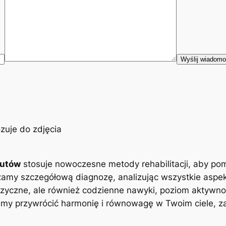
eutów
stosuje nowoczesne metody rehabilitacji, aby po
zamy szczegółową diagnozę, analizując wszystkie aspe
zyczne, ale również codzienne nawyki, poziom aktywnoś
y przywrócić harmonię i równowagę w Twoim ciele, zap