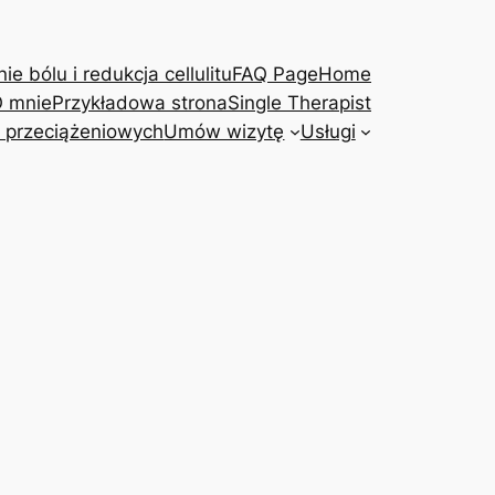
e bólu i redukcja cellulitu
FAQ Page
Home
 mnie
Przykładowa strona
Single Therapist
 przeciążeniowych
Umów wizytę
Usługi