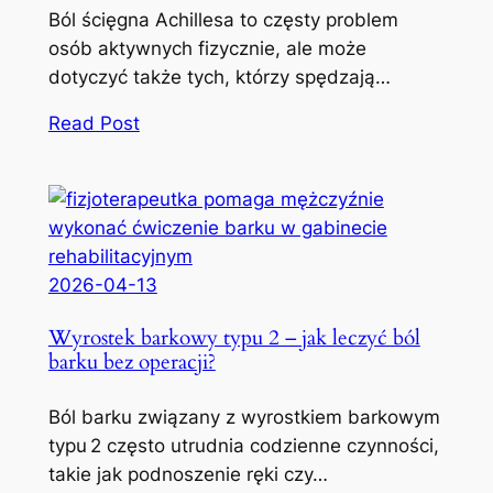
Ból ścięgna Achillesa to częsty problem
osób aktywnych fizycznie, ale może
dotyczyć także tych, którzy spędzają…
Read Post
2026-04-13
Wyrostek barkowy typu 2 – jak leczyć ból
barku bez operacji?
Ból barku związany z wyrostkiem barkowym
typu 2 często utrudnia codzienne czynności,
takie jak podnoszenie ręki czy…