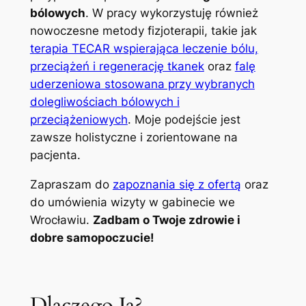
bólowych
. W pracy wykorzystuję również
nowoczesne metody fizjoterapii, takie jak
terapia TECAR wspierająca leczenie bólu,
przeciążeń i regenerację tkanek
oraz
falę
uderzeniowa stosowana przy wybranych
dolegliwościach bólowych i
przeciążeniowych
. Moje podejście jest
zawsze holistyczne i zorientowane na
pacjenta.
Zapraszam do
zapoznania się z ofertą
oraz
do umówienia wizyty w gabinecie we
Wrocławiu.
Zadbam o Twoje zdrowie i
dobre samopoczucie!
Dlaczego Ja?