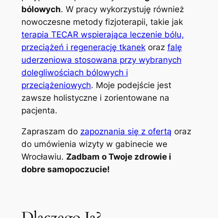
bólowych
. W pracy wykorzystuję również
nowoczesne metody fizjoterapii, takie jak
terapia TECAR wspierająca leczenie bólu,
przeciążeń i regenerację tkanek
oraz
falę
uderzeniowa stosowana przy wybranych
dolegliwościach bólowych i
przeciążeniowych
. Moje podejście jest
zawsze holistyczne i zorientowane na
pacjenta.
Zapraszam do
zapoznania się z ofertą
oraz
do umówienia wizyty w gabinecie we
Wrocławiu.
Zadbam o Twoje zdrowie i
dobre samopoczucie!
Dlaczego Ja?