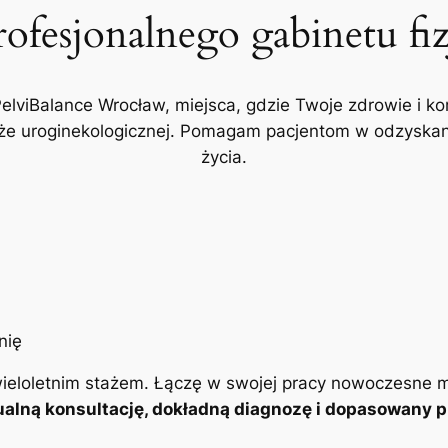
rofesjonalnego gabinetu fi
PelviBalance Wrocław, miejsca, gdzie Twoje zdrowie i ko
akże uroginekologicznej. Pomagam pacjentom w odzyskani
życia.
ieloletnim stażem. Łączę w swojej pracy nowoczesne m
alną konsultację, dokładną diagnozę i dopasowany pl