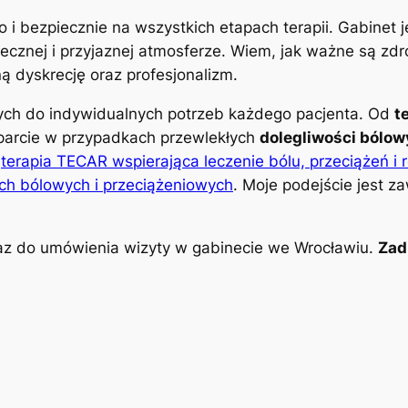
o i bezpiecznie na wszystkich etapach terapii. Gabinet
znej i przyjaznej atmosferze. Wiem, jak ważne są zdro
 dyskrecję oraz profesjonalizm.
nych do indywidualnych potrzeb każdego pacjenta. Od
t
parcie w przypadkach przewlekłych
dolegliwości bólo
k
terapia TECAR wspierająca leczenie bólu, przeciążeń i 
ch bólowych i przeciążeniowych
. Moje podejście jest z
z do umówienia wizyty w gabinecie we Wrocławiu.
Zad