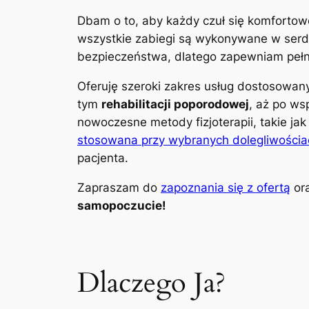
Dbam o to, aby każdy czuł się komfortow
wszystkie zabiegi są wykonywane w serdec
bezpieczeństwa, dlatego zapewniam pełną
Oferuję szeroki zakres usług dostosowa
tym
rehabilitacji poporodowej
, aż po ws
nowoczesne metody fizjoterapii, takie ja
stosowana przy wybranych dolegliwościa
pacjenta.
Zapraszam do
zapoznania się z ofertą
ora
samopoczucie!
Dlaczego Ja?