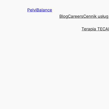
Przejdź
PelviBalance
do
Blog
Careers
Cennik usług
treści
Terapia TECA