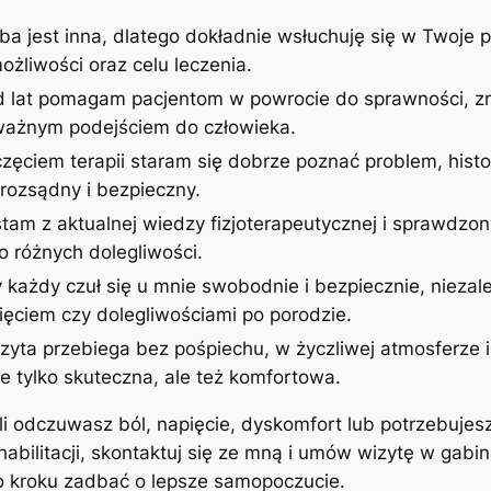
ba jest inna, dlatego dokładnie wsłuchuję się w Twoje p
żliwości oraz celu leczenia.
d lat pomagam pacjentom w powrocie do sprawności, zm
uważnym podejściem do człowieka.
zęciem terapii staram się dobrze poznać problem, histor
rozsądny i bezpieczny.
stam z aktualnej wiedzy fizjoterapeutycznej i sprawdzon
 różnych dolegliwości.
 każdy czuł się u mnie swobodnie i bezpiecznie, niezale
ęciem czy dolegliwościami po porodzie.
izyta przebiega bez pośpiechu, w życzliwej atmosferze
ie tylko skuteczna, ale też komfortowa.
śli odczuwasz ból, napięcie, dyskomfort lub potrzebujes
ehabilitacji, skontaktuj się ze mną i umów wizytę w gab
po kroku zadbać o lepsze samopoczucie.