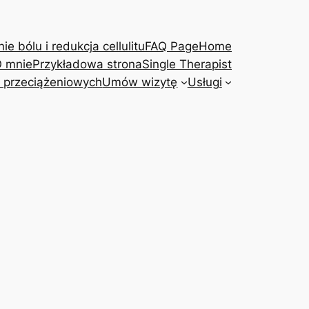
e bólu i redukcja cellulitu
FAQ Page
Home
 mnie
Przykładowa strona
Single Therapist
 przeciążeniowych
Umów wizytę
Usługi