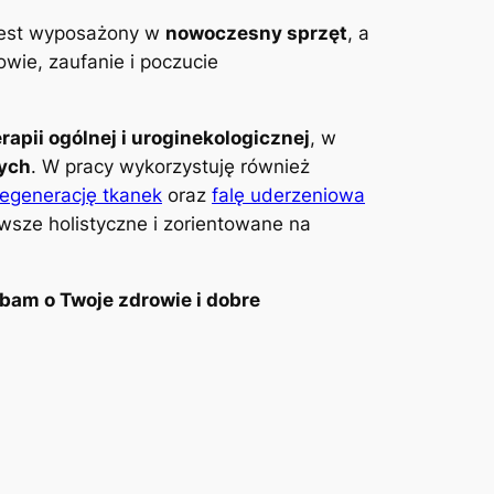
 jest wyposażony w
nowoczesny sprzęt
, a
wie, zaufanie i poczucie
erapii ogólnej i uroginekologicznej
, w
wych
. W pracy wykorzystuję również
regenerację tkanek
oraz
falę uderzeniowa
awsze holistyczne i zorientowane na
bam o Twoje zdrowie i dobre