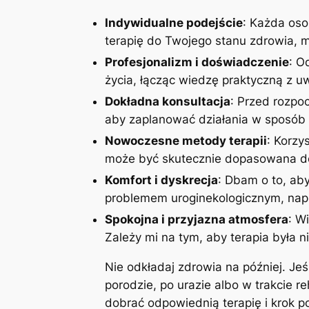
Indywidualne podejście
: Każda oso
terapię do Twojego stanu zdrowia, mo
Profesjonalizm i doświadczenie
: O
życia, łącząc wiedzę praktyczną z 
Dokładna konsultacja
: Przed rozpoc
aby zaplanować działania w sposób 
Nowoczesne metody terapii
: Korzy
może być skutecznie dopasowana do
Komfort i dyskrecja
: Dbam o to, aby
problemem uroginekologicznym, napi
Spokojna i przyjazna atmosfera
: W
Zależy mi na tym, aby terapia była n
Nie odkładaj zdrowia na później. Je
porodzie, po urazie albo w trakcie r
dobrać odpowiednią terapię i krok 