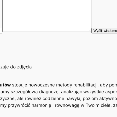
eutów
stosuje nowoczesne metody rehabilitacji, aby po
zamy szczegółową diagnozę, analizując wszystkie aspe
zyczne, ale również codzienne nawyki, poziom aktywnoś
y przywrócić harmonię i równowagę w Twoim ciele, zap