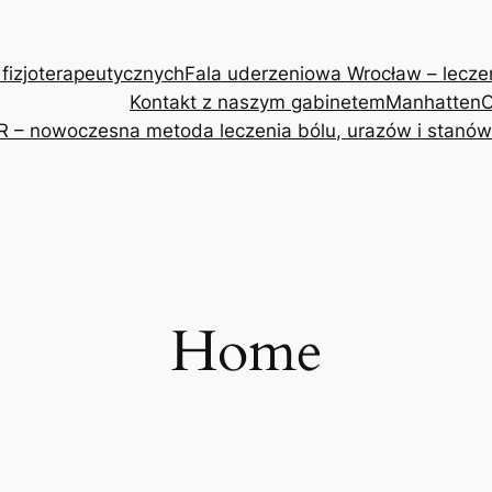
 fizjoterapeutycznych
Fala uderzeniowa Wrocław – leczeni
Kontakt z naszym gabinetem
Manhatten
O
R – nowoczesna metoda leczenia bólu, urazów i stanów
Home