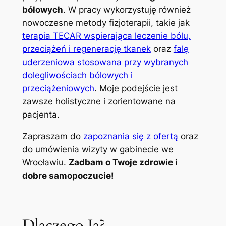
bólowych
. W pracy wykorzystuję również
nowoczesne metody fizjoterapii, takie jak
terapia TECAR wspierająca leczenie bólu,
przeciążeń i regenerację tkanek
oraz
falę
uderzeniowa stosowana przy wybranych
dolegliwościach bólowych i
przeciążeniowych
. Moje podejście jest
zawsze holistyczne i zorientowane na
pacjenta.
Zapraszam do
zapoznania się z ofertą
oraz
do umówienia wizyty w gabinecie we
Wrocławiu.
Zadbam o Twoje zdrowie i
dobre samopoczucie!
Dlaczego Ja?