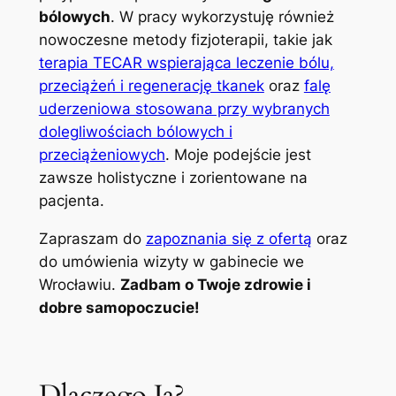
bólowych
. W pracy wykorzystuję również
nowoczesne metody fizjoterapii, takie jak
terapia TECAR wspierająca leczenie bólu,
przeciążeń i regenerację tkanek
oraz
falę
uderzeniowa stosowana przy wybranych
dolegliwościach bólowych i
przeciążeniowych
. Moje podejście jest
zawsze holistyczne i zorientowane na
pacjenta.
Zapraszam do
zapoznania się z ofertą
oraz
do umówienia wizyty w gabinecie we
Wrocławiu.
Zadbam o Twoje zdrowie i
dobre samopoczucie!
Dlaczego Ja?