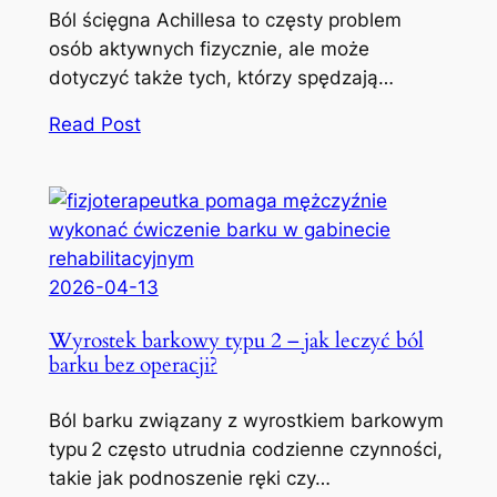
Ból ścięgna Achillesa to częsty problem
osób aktywnych fizycznie, ale może
dotyczyć także tych, którzy spędzają…
Read Post
2026-04-13
Wyrostek barkowy typu 2 – jak leczyć ból
barku bez operacji?
Ból barku związany z wyrostkiem barkowym
typu 2 często utrudnia codzienne czynności,
takie jak podnoszenie ręki czy…