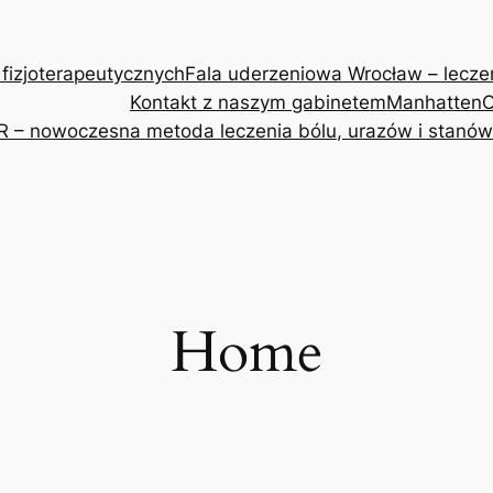
 fizjoterapeutycznych
Fala uderzeniowa Wrocław – leczeni
Kontakt z naszym gabinetem
Manhatten
O
R – nowoczesna metoda leczenia bólu, urazów i stanów
Home