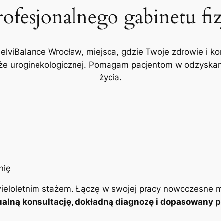
rofesjonalnego gabinetu fi
PelviBalance Wrocław, miejsca, gdzie Twoje zdrowie i ko
akże uroginekologicznej. Pomagam pacjentom w odzyskani
życia.
ieloletnim stażem. Łączę w swojej pracy nowoczesne m
alną konsultację, dokładną diagnozę i dopasowany pl