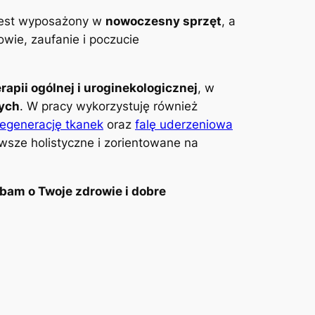
 jest wyposażony w
nowoczesny sprzęt
, a
wie, zaufanie i poczucie
erapii ogólnej i uroginekologicznej
, w
wych
. W pracy wykorzystuję również
regenerację tkanek
oraz
falę uderzeniowa
awsze holistyczne i zorientowane na
bam o Twoje zdrowie i dobre