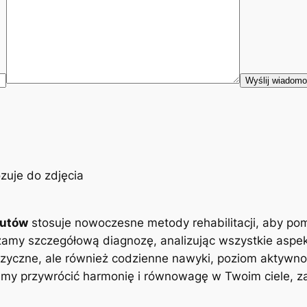
eutów
stosuje nowoczesne metody rehabilitacji, aby po
zamy szczegółową diagnozę, analizując wszystkie aspe
zyczne, ale również codzienne nawyki, poziom aktywnoś
y przywrócić harmonię i równowagę w Twoim ciele, zap