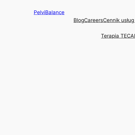
Przejdź
PelviBalance
do
Blog
Careers
Cennik usług
treści
Terapia TECA