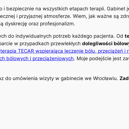
o i bezpiecznie na wszystkich etapach terapii. Gabinet
znej i przyjaznej atmosferze. Wiem, jak ważne są zdro
 dyskrecję oraz profesjonalizm.
nych do indywidualnych potrzeb każdego pacjenta. Od
t
parcie w przypadkach przewlekłych
dolegliwości bólo
k
terapia TECAR wspierająca leczenie bólu, przeciążeń i 
ch bólowych i przeciążeniowych
. Moje podejście jest z
z do umówienia wizyty w gabinecie we Wrocławiu.
Zad