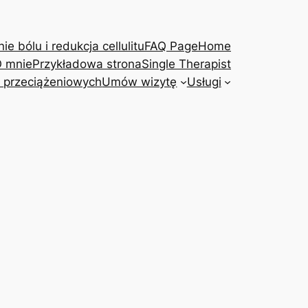
e bólu i redukcja cellulitu
FAQ Page
Home
 mnie
Przykładowa strona
Single Therapist
 przeciążeniowych
Umów wizytę
Usługi