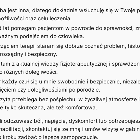
ba jest inna, dlatego dokładnie wsłuchuję się w Twoje p
żliwości oraz celu leczenia.
d lat pomagam pacjentom w powrocie do sprawności, zm
uważnym podejściem do człowieka.
zęciem terapii staram się dobrze poznać problem, histor
rozsądny i bezpieczny.
stam z aktualnej wiedzy fizjoterapeutycznej i sprawdzon
 różnych dolegliwości.
 każdy czuł się u mnie swobodnie i bezpiecznie, niezale
ęciem czy dolegliwościami po porodzie.
izyta przebiega bez pośpiechu, w życzliwej atmosferze
ie tylko skuteczna, ale też komfortowa.
śli odczuwasz ból, napięcie, dyskomfort lub potrzebujes
ehabilitacji, skontaktuj się ze mną i umów wizytę w gab
po kroku zadbać o lepsze samopoczucie.