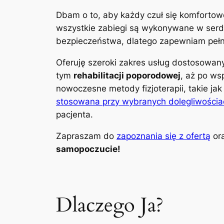
Dbam o to, aby każdy czuł się komfortow
wszystkie zabiegi są wykonywane w serdec
bezpieczeństwa, dlatego zapewniam pełną
Oferuję szeroki zakres usług dostosowa
tym
rehabilitacji poporodowej
, aż po ws
nowoczesne metody fizjoterapii, takie ja
stosowana przy wybranych dolegliwościa
pacjenta.
Zapraszam do
zapoznania się z ofertą
ora
samopoczucie!
Dlaczego Ja?