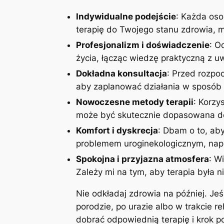
Indywidualne podejście
: Każda oso
terapię do Twojego stanu zdrowia, mo
Profesjonalizm i doświadczenie
: O
życia, łącząc wiedzę praktyczną z 
Dokładna konsultacja
: Przed rozpoc
aby zaplanować działania w sposób 
Nowoczesne metody terapii
: Korzy
może być skutecznie dopasowana do
Komfort i dyskrecja
: Dbam o to, aby
problemem uroginekologicznym, napi
Spokojna i przyjazna atmosfera
: W
Zależy mi na tym, aby terapia była n
Nie odkładaj zdrowia na później. Je
porodzie, po urazie albo w trakcie r
dobrać odpowiednią terapię i krok 