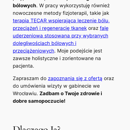
bólowych
. W pracy wykorzystuję również
nowoczesne metody fizjoterapii, takie jak
terapia TECAR wspierająca leczenie bólu,
przeciążeń i regenerację tkanek
oraz
falę
uderzeniowa stosowana przy wybranych
dolegliwościach bólowych i
przeciążeniowych
. Moje podejście jest
zawsze holistyczne i zorientowane na
pacjenta.
Zapraszam do
zapoznania się z ofertą
oraz
do umówienia wizyty w gabinecie we
Wrocławiu.
Zadbam o Twoje zdrowie i
dobre samopoczucie!
Dlaczego Ja?