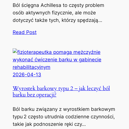
Ból ścięgna Achillesa to częsty problem
osób aktywnych fizycznie, ale może
dotyczyć także tych, którzy spędzają…
Read Post
2026-04-13
Wyrostek barkowy typu 2 – jak leczyć ból
barku bez operacji?
Ból barku związany z wyrostkiem barkowym
typu 2 często utrudnia codzienne czynności,
takie jak podnoszenie ręki czy…