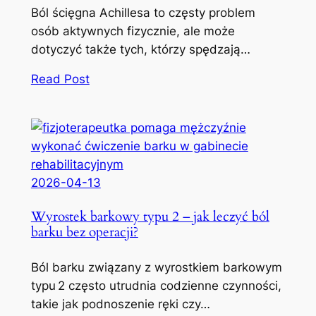
Ból ścięgna Achillesa to częsty problem
osób aktywnych fizycznie, ale może
dotyczyć także tych, którzy spędzają…
Read Post
2026-04-13
Wyrostek barkowy typu 2 – jak leczyć ból
barku bez operacji?
Ból barku związany z wyrostkiem barkowym
typu 2 często utrudnia codzienne czynności,
takie jak podnoszenie ręki czy…