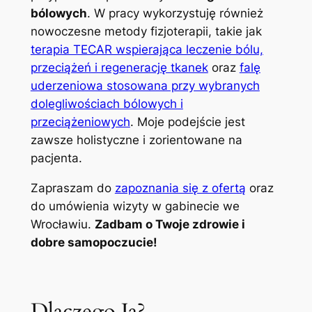
bólowych
. W pracy wykorzystuję również
nowoczesne metody fizjoterapii, takie jak
terapia TECAR wspierająca leczenie bólu,
przeciążeń i regenerację tkanek
oraz
falę
uderzeniowa stosowana przy wybranych
dolegliwościach bólowych i
przeciążeniowych
. Moje podejście jest
zawsze holistyczne i zorientowane na
pacjenta.
Zapraszam do
zapoznania się z ofertą
oraz
do umówienia wizyty w gabinecie we
Wrocławiu.
Zadbam o Twoje zdrowie i
dobre samopoczucie!
Dlaczego Ja?