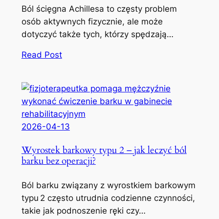
Ból ścięgna Achillesa to częsty problem
osób aktywnych fizycznie, ale może
dotyczyć także tych, którzy spędzają…
Read Post
2026-04-13
Wyrostek barkowy typu 2 – jak leczyć ból
barku bez operacji?
Ból barku związany z wyrostkiem barkowym
typu 2 często utrudnia codzienne czynności,
takie jak podnoszenie ręki czy…