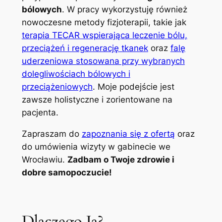
bólowych
. W pracy wykorzystuję również
nowoczesne metody fizjoterapii, takie jak
terapia TECAR wspierająca leczenie bólu,
przeciążeń i regenerację tkanek
oraz
falę
uderzeniowa stosowana przy wybranych
dolegliwościach bólowych i
przeciążeniowych
. Moje podejście jest
zawsze holistyczne i zorientowane na
pacjenta.
Zapraszam do
zapoznania się z ofertą
oraz
do umówienia wizyty w gabinecie we
Wrocławiu.
Zadbam o Twoje zdrowie i
dobre samopoczucie!
Dlaczego Ja?