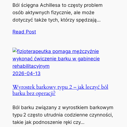
Ból ścięgna Achillesa to częsty problem
osób aktywnych fizycznie, ale może
dotyczyć także tych, którzy spędzają…
Read Post
2026-04-13
Wyrostek barkowy typu 2 – jak leczyć ból
barku bez operacji?
Ból barku związany z wyrostkiem barkowym
typu 2 często utrudnia codzienne czynności,
takie jak podnoszenie ręki czy…