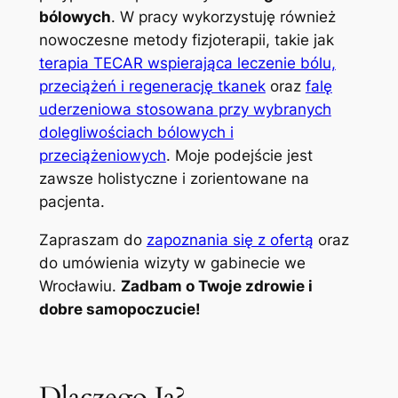
bólowych
. W pracy wykorzystuję również
nowoczesne metody fizjoterapii, takie jak
terapia TECAR wspierająca leczenie bólu,
przeciążeń i regenerację tkanek
oraz
falę
uderzeniowa stosowana przy wybranych
dolegliwościach bólowych i
przeciążeniowych
. Moje podejście jest
zawsze holistyczne i zorientowane na
pacjenta.
Zapraszam do
zapoznania się z ofertą
oraz
do umówienia wizyty w gabinecie we
Wrocławiu.
Zadbam o Twoje zdrowie i
dobre samopoczucie!
Dlaczego Ja?