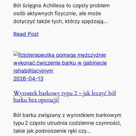
Ból ścięgna Achillesa to częsty problem
osób aktywnych fizycznie, ale może
dotyczyć także tych, którzy spędzają…
Read Post
2026-04-13
Wyrostek barkowy typu 2 – jak leczyć ból
barku bez operacji?
Ból barku związany z wyrostkiem barkowym
typu 2 często utrudnia codzienne czynności,
takie jak podnoszenie ręki czy…