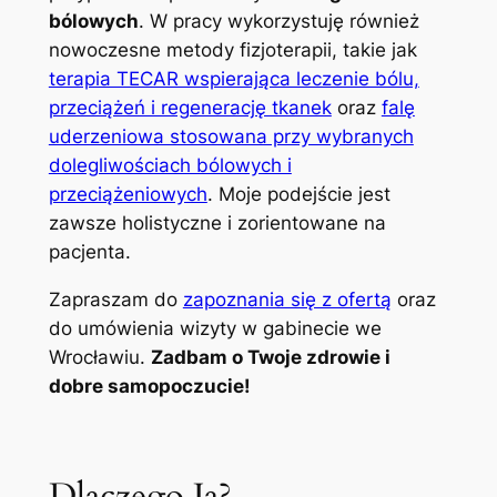
bólowych
. W pracy wykorzystuję również
nowoczesne metody fizjoterapii, takie jak
terapia TECAR wspierająca leczenie bólu,
przeciążeń i regenerację tkanek
oraz
falę
uderzeniowa stosowana przy wybranych
dolegliwościach bólowych i
przeciążeniowych
. Moje podejście jest
zawsze holistyczne i zorientowane na
pacjenta.
Zapraszam do
zapoznania się z ofertą
oraz
do umówienia wizyty w gabinecie we
Wrocławiu.
Zadbam o Twoje zdrowie i
dobre samopoczucie!
Dlaczego Ja?