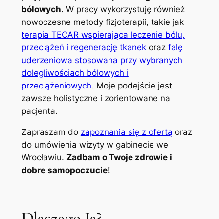
bólowych
. W pracy wykorzystuję również
nowoczesne metody fizjoterapii, takie jak
terapia TECAR wspierająca leczenie bólu,
przeciążeń i regenerację tkanek
oraz
falę
uderzeniowa stosowana przy wybranych
dolegliwościach bólowych i
przeciążeniowych
. Moje podejście jest
zawsze holistyczne i zorientowane na
pacjenta.
Zapraszam do
zapoznania się z ofertą
oraz
do umówienia wizyty w gabinecie we
Wrocławiu.
Zadbam o Twoje zdrowie i
dobre samopoczucie!
Dlaczego Ja?