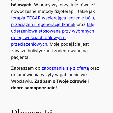
bólowych
. W pracy wykorzystuję również
nowoczesne metody fizjoterapii, takie jak
terapia TECAR wspierająca leczenie bólu,
przeciążeń i regenerację tkanek
oraz
falę
uderzeniowa stosowana przy wybranych
dolegliwościach bólowych i
przeciążeniowych
. Moje podejście jest
zawsze holistyczne i zorientowane na
pacjenta.
Zapraszam do
zapoznania się z ofertą
oraz
do umówienia wizyty w gabinecie we
Wrocławiu.
Zadbam o Twoje zdrowie i
dobre samopoczucie!
Dlaczego Ja?