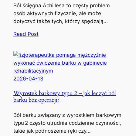
Ból ścięgna Achillesa to częsty problem
osób aktywnych fizycznie, ale może
dotyczyć także tych, którzy spędzają…
Read Post
2026-04-13
Wyrostek barkowy typu 2 – jak leczyć ból
barku bez operacji?
Ból barku związany z wyrostkiem barkowym
typu 2 często utrudnia codzienne czynności,
takie jak podnoszenie ręki czy…