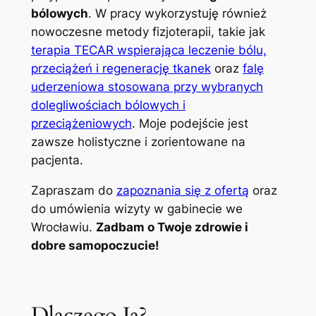
bólowych
. W pracy wykorzystuję również
nowoczesne metody fizjoterapii, takie jak
terapia TECAR wspierająca leczenie bólu,
przeciążeń i regenerację tkanek
oraz
falę
uderzeniowa stosowana przy wybranych
dolegliwościach bólowych i
przeciążeniowych
. Moje podejście jest
zawsze holistyczne i zorientowane na
pacjenta.
Zapraszam do
zapoznania się z ofertą
oraz
do umówienia wizyty w gabinecie we
Wrocławiu.
Zadbam o Twoje zdrowie i
dobre samopoczucie!
Dlaczego Ja?