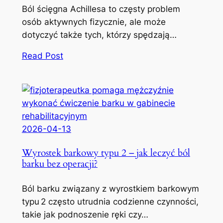
Ból ścięgna Achillesa to częsty problem
osób aktywnych fizycznie, ale może
dotyczyć także tych, którzy spędzają…
Read Post
2026-04-13
Wyrostek barkowy typu 2 – jak leczyć ból
barku bez operacji?
Ból barku związany z wyrostkiem barkowym
typu 2 często utrudnia codzienne czynności,
takie jak podnoszenie ręki czy…