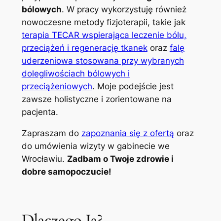
bólowych
. W pracy wykorzystuję również
nowoczesne metody fizjoterapii, takie jak
terapia TECAR wspierająca leczenie bólu,
przeciążeń i regenerację tkanek
oraz
falę
uderzeniowa stosowana przy wybranych
dolegliwościach bólowych i
przeciążeniowych
. Moje podejście jest
zawsze holistyczne i zorientowane na
pacjenta.
Zapraszam do
zapoznania się z ofertą
oraz
do umówienia wizyty w gabinecie we
Wrocławiu.
Zadbam o Twoje zdrowie i
dobre samopoczucie!
Dlaczego Ja?