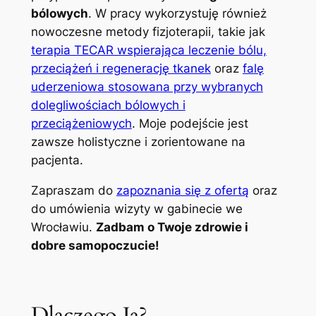
bólowych
. W pracy wykorzystuję również
nowoczesne metody fizjoterapii, takie jak
terapia TECAR wspierająca leczenie bólu,
przeciążeń i regenerację tkanek
oraz
falę
uderzeniowa stosowana przy wybranych
dolegliwościach bólowych i
przeciążeniowych
. Moje podejście jest
zawsze holistyczne i zorientowane na
pacjenta.
Zapraszam do
zapoznania się z ofertą
oraz
do umówienia wizyty w gabinecie we
Wrocławiu.
Zadbam o Twoje zdrowie i
dobre samopoczucie!
Dlaczego Ja?