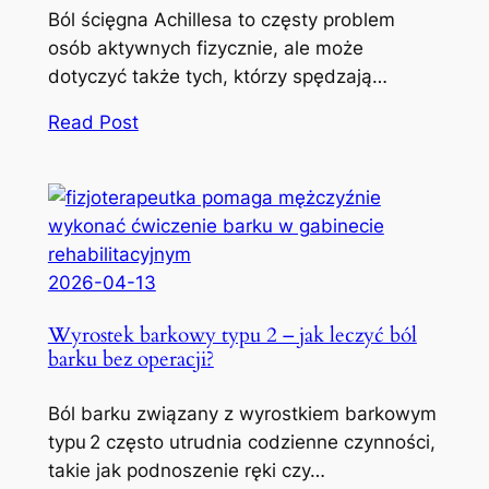
Ból ścięgna Achillesa to częsty problem
osób aktywnych fizycznie, ale może
dotyczyć także tych, którzy spędzają…
Read Post
2026-04-13
Wyrostek barkowy typu 2 – jak leczyć ból
barku bez operacji?
Ból barku związany z wyrostkiem barkowym
typu 2 często utrudnia codzienne czynności,
takie jak podnoszenie ręki czy…