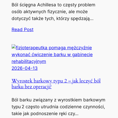
Ból ścięgna Achillesa to częsty problem
osób aktywnych fizycznie, ale może
dotyczyć także tych, którzy spędzają…
Read Post
2026-04-13
Wyrostek barkowy typu 2 – jak leczyć ból
barku bez operacji?
Ból barku związany z wyrostkiem barkowym
typu 2 często utrudnia codzienne czynności,
takie jak podnoszenie ręki czy…