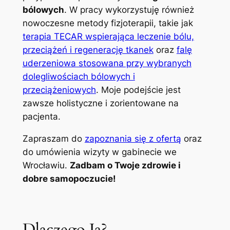
bólowych
. W pracy wykorzystuję również
nowoczesne metody fizjoterapii, takie jak
terapia TECAR wspierająca leczenie bólu,
przeciążeń i regenerację tkanek
oraz
falę
uderzeniowa stosowana przy wybranych
dolegliwościach bólowych i
przeciążeniowych
. Moje podejście jest
zawsze holistyczne i zorientowane na
pacjenta.
Zapraszam do
zapoznania się z ofertą
oraz
do umówienia wizyty w gabinecie we
Wrocławiu.
Zadbam o Twoje zdrowie i
dobre samopoczucie!
Dlaczego Ja?