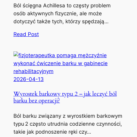
Ból ścięgna Achillesa to częsty problem
osób aktywnych fizycznie, ale może
dotyczyć także tych, którzy spędzają…
Read Post
2026-04-13
Wyrostek barkowy typu 2 – jak leczyć ból
barku bez operacji?
Ból barku związany z wyrostkiem barkowym
typu 2 często utrudnia codzienne czynności,
takie jak podnoszenie ręki czy…