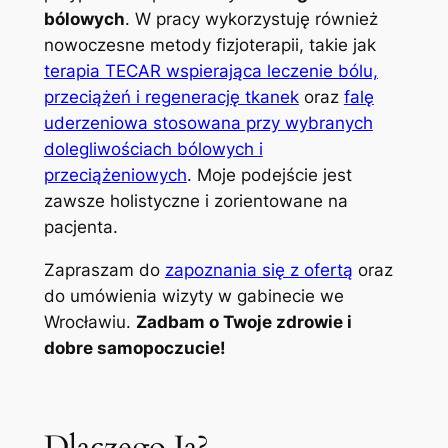
bólowych
. W pracy wykorzystuję również
nowoczesne metody fizjoterapii, takie jak
terapia TECAR wspierająca leczenie bólu,
przeciążeń i regenerację tkanek
oraz
falę
uderzeniowa stosowana przy wybranych
dolegliwościach bólowych i
przeciążeniowych
. Moje podejście jest
zawsze holistyczne i zorientowane na
pacjenta.
Zapraszam do
zapoznania się z ofertą
oraz
do umówienia wizyty w gabinecie we
Wrocławiu.
Zadbam o Twoje zdrowie i
dobre samopoczucie!
Dlaczego Ja?