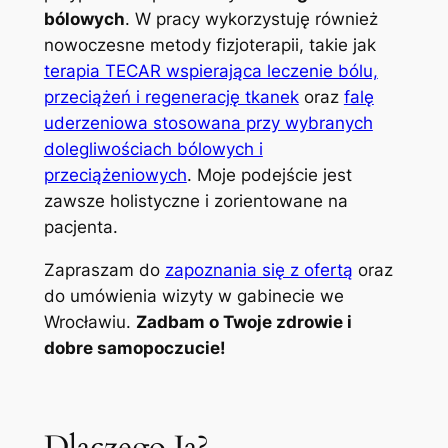
bólowych
. W pracy wykorzystuję również
nowoczesne metody fizjoterapii, takie jak
terapia TECAR wspierająca leczenie bólu,
przeciążeń i regenerację tkanek
oraz
falę
uderzeniowa stosowana przy wybranych
dolegliwościach bólowych i
przeciążeniowych
. Moje podejście jest
zawsze holistyczne i zorientowane na
pacjenta.
Zapraszam do
zapoznania się z ofertą
oraz
do umówienia wizyty w gabinecie we
Wrocławiu.
Zadbam o Twoje zdrowie i
dobre samopoczucie!
Dlaczego Ja?