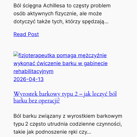
Ból ścięgna Achillesa to częsty problem
osób aktywnych fizycznie, ale może
dotyczyć także tych, którzy spędzają…
Read Post
2026-04-13
Wyrostek barkowy typu 2 – jak leczyć ból
barku bez operacji?
Ból barku związany z wyrostkiem barkowym
typu 2 często utrudnia codzienne czynności,
takie jak podnoszenie ręki czy…