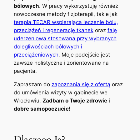
bólowych
. W pracy wykorzystuję również
nowoczesne metody fizjoterapii, takie jak
terapia TECAR wspierająca leczenie bólu,
przeciążeń i regenerację tkanek
oraz
falę
uderzeniowa stosowana przy wybranych
dolegliwościach bólowych i
przeciążeniowych
. Moje podejście jest
zawsze holistyczne i zorientowane na
pacjenta.
Zapraszam do
zapoznania się z ofertą
oraz
do umówienia wizyty w gabinecie we
Wrocławiu.
Zadbam o Twoje zdrowie i
dobre samopoczucie!
Dlaczego Ja?