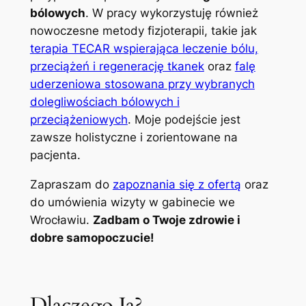
bólowych
. W pracy wykorzystuję również
nowoczesne metody fizjoterapii, takie jak
terapia TECAR wspierająca leczenie bólu,
przeciążeń i regenerację tkanek
oraz
falę
uderzeniowa stosowana przy wybranych
dolegliwościach bólowych i
przeciążeniowych
. Moje podejście jest
zawsze holistyczne i zorientowane na
pacjenta.
Zapraszam do
zapoznania się z ofertą
oraz
do umówienia wizyty w gabinecie we
Wrocławiu.
Zadbam o Twoje zdrowie i
dobre samopoczucie!
Dlaczego Ja?