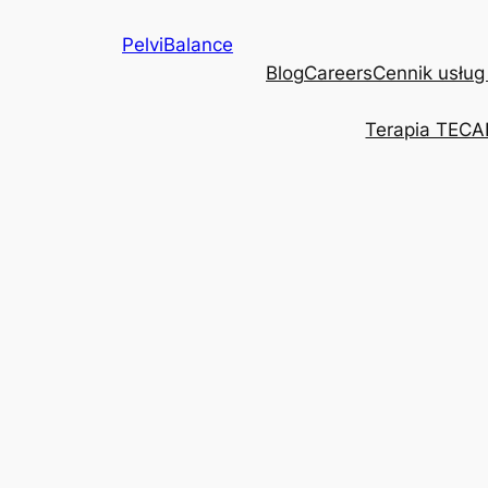
Przejdź
PelviBalance
do
Blog
Careers
Cennik usług
treści
Terapia TECA