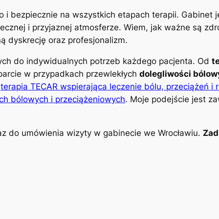
o i bezpiecznie na wszystkich etapach terapii. Gabinet
znej i przyjaznej atmosferze. Wiem, jak ważne są zdro
 dyskrecję oraz profesjonalizm.
nych do indywidualnych potrzeb każdego pacjenta. Od
t
parcie w przypadkach przewlekłych
dolegliwości bólo
k
terapia TECAR wspierająca leczenie bólu, przeciążeń i 
ch bólowych i przeciążeniowych
. Moje podejście jest z
z do umówienia wizyty w gabinecie we Wrocławiu.
Zad