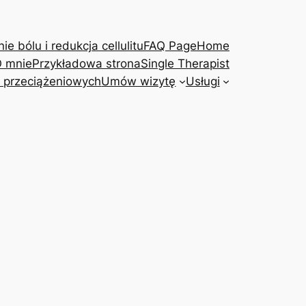
e bólu i redukcja cellulitu
FAQ Page
Home
 mnie
Przykładowa strona
Single Therapist
 przeciążeniowych
Umów wizytę
Usługi