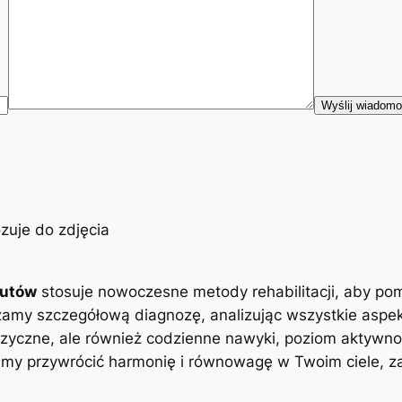
eutów
stosuje nowoczesne metody rehabilitacji, aby po
zamy szczegółową diagnozę, analizując wszystkie aspe
zyczne, ale również codzienne nawyki, poziom aktywnoś
y przywrócić harmonię i równowagę w Twoim ciele, zap