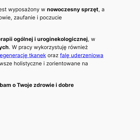
 jest wyposażony w
nowoczesny sprzęt
, a
wie, zaufanie i poczucie
erapii ogólnej i uroginekologicznej
, w
wych
. W pracy wykorzystuję również
regenerację tkanek
oraz
falę uderzeniowa
awsze holistyczne i zorientowane na
bam o Twoje zdrowie i dobre