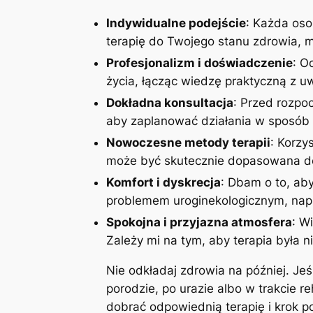
Indywidualne podejście
: Każda oso
terapię do Twojego stanu zdrowia, mo
Profesjonalizm i doświadczenie
: O
życia, łącząc wiedzę praktyczną z 
Dokładna konsultacja
: Przed rozpoc
aby zaplanować działania w sposób 
Nowoczesne metody terapii
: Korzy
może być skutecznie dopasowana do
Komfort i dyskrecja
: Dbam o to, aby
problemem uroginekologicznym, napi
Spokojna i przyjazna atmosfera
: W
Zależy mi na tym, aby terapia była n
Nie odkładaj zdrowia na później. Je
porodzie, po urazie albo w trakcie r
dobrać odpowiednią terapię i krok 