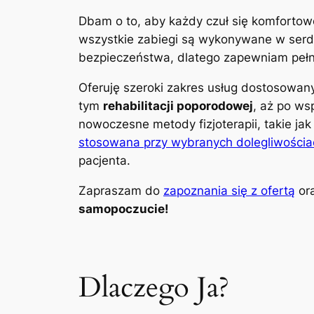
Dbam o to, aby każdy czuł się komfortow
wszystkie zabiegi są wykonywane w serdec
bezpieczeństwa, dlatego zapewniam pełną
Oferuję szeroki zakres usług dostosowa
tym
rehabilitacji poporodowej
, aż po ws
nowoczesne metody fizjoterapii, takie ja
stosowana przy wybranych dolegliwościa
pacjenta.
Zapraszam do
zapoznania się z ofertą
ora
samopoczucie!
Dlaczego Ja?