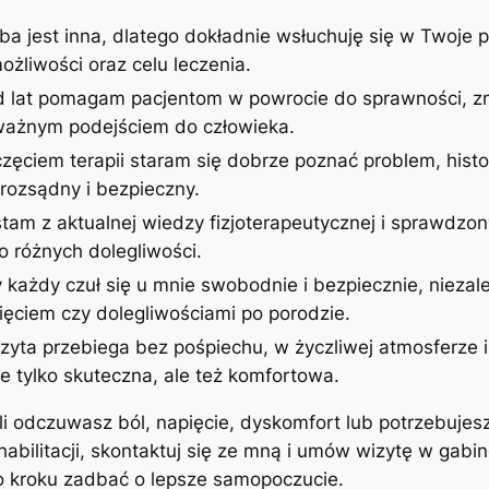
ba jest inna, dlatego dokładnie wsłuchuję się w Twoje p
żliwości oraz celu leczenia.
d lat pomagam pacjentom w powrocie do sprawności, zm
uważnym podejściem do człowieka.
zęciem terapii staram się dobrze poznać problem, histor
rozsądny i bezpieczny.
stam z aktualnej wiedzy fizjoterapeutycznej i sprawdzon
 różnych dolegliwości.
 każdy czuł się u mnie swobodnie i bezpiecznie, niezale
ęciem czy dolegliwościami po porodzie.
izyta przebiega bez pośpiechu, w życzliwej atmosferze
ie tylko skuteczna, ale też komfortowa.
śli odczuwasz ból, napięcie, dyskomfort lub potrzebujes
ehabilitacji, skontaktuj się ze mną i umów wizytę w gab
po kroku zadbać o lepsze samopoczucie.