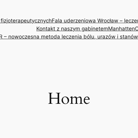
 fizjoterapeutycznych
Fala uderzeniowa Wrocław – leczeni
Kontakt z naszym gabinetem
Manhatten
O
R – nowoczesna metoda leczenia bólu, urazów i stanów
Home