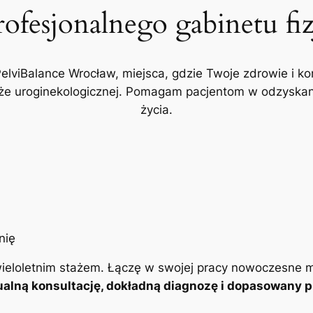
rofesjonalnego gabinetu fi
PelviBalance Wrocław, miejsca, gdzie Twoje zdrowie i ko
akże uroginekologicznej. Pomagam pacjentom w odzyskani
życia.
ieloletnim stażem. Łączę w swojej pracy nowoczesne m
alną konsultację, dokładną diagnozę i dopasowany pl