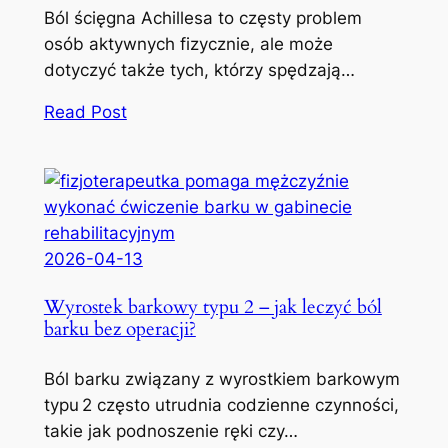
Ból ścięgna Achillesa to częsty problem
osób aktywnych fizycznie, ale może
dotyczyć także tych, którzy spędzają…
Read Post
2026-04-13
Wyrostek barkowy typu 2 – jak leczyć ból
barku bez operacji?
Ból barku związany z wyrostkiem barkowym
typu 2 często utrudnia codzienne czynności,
takie jak podnoszenie ręki czy…