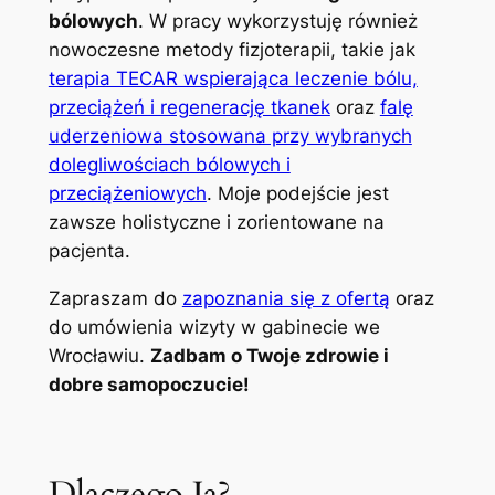
bólowych
. W pracy wykorzystuję również
nowoczesne metody fizjoterapii, takie jak
terapia TECAR wspierająca leczenie bólu,
przeciążeń i regenerację tkanek
oraz
falę
uderzeniowa stosowana przy wybranych
dolegliwościach bólowych i
przeciążeniowych
. Moje podejście jest
zawsze holistyczne i zorientowane na
pacjenta.
Zapraszam do
zapoznania się z ofertą
oraz
do umówienia wizyty w gabinecie we
Wrocławiu.
Zadbam o Twoje zdrowie i
dobre samopoczucie!
Dlaczego Ja?