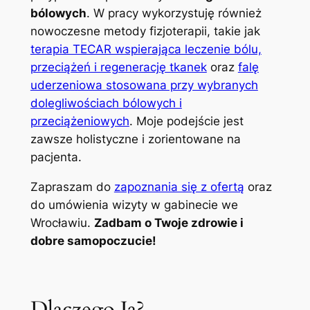
bólowych
. W pracy wykorzystuję również
nowoczesne metody fizjoterapii, takie jak
terapia TECAR wspierająca leczenie bólu,
przeciążeń i regenerację tkanek
oraz
falę
uderzeniowa stosowana przy wybranych
dolegliwościach bólowych i
przeciążeniowych
. Moje podejście jest
zawsze holistyczne i zorientowane na
pacjenta.
Zapraszam do
zapoznania się z ofertą
oraz
do umówienia wizyty w gabinecie we
Wrocławiu.
Zadbam o Twoje zdrowie i
dobre samopoczucie!
Dlaczego Ja?