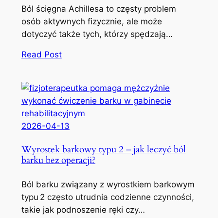
Ból ścięgna Achillesa to częsty problem
osób aktywnych fizycznie, ale może
dotyczyć także tych, którzy spędzają…
Read Post
2026-04-13
Wyrostek barkowy typu 2 – jak leczyć ból
barku bez operacji?
Ból barku związany z wyrostkiem barkowym
typu 2 często utrudnia codzienne czynności,
takie jak podnoszenie ręki czy…