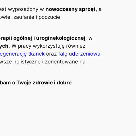
 jest wyposażony w
nowoczesny sprzęt
, a
wie, zaufanie i poczucie
erapii ogólnej i uroginekologicznej
, w
wych
. W pracy wykorzystuję również
regenerację tkanek
oraz
falę uderzeniowa
awsze holistyczne i zorientowane na
bam o Twoje zdrowie i dobre