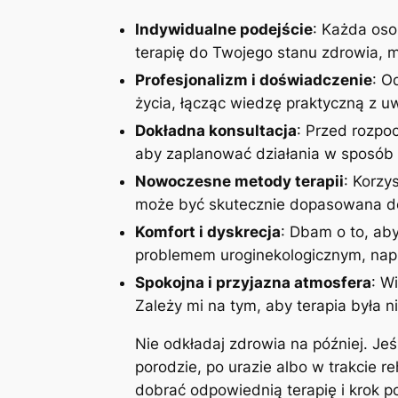
Indywidualne podejście
: Każda oso
terapię do Twojego stanu zdrowia, mo
Profesjonalizm i doświadczenie
: O
życia, łącząc wiedzę praktyczną z 
Dokładna konsultacja
: Przed rozpoc
aby zaplanować działania w sposób 
Nowoczesne metody terapii
: Korzy
może być skutecznie dopasowana do
Komfort i dyskrecja
: Dbam o to, aby
problemem uroginekologicznym, napi
Spokojna i przyjazna atmosfera
: W
Zależy mi na tym, aby terapia była n
Nie odkładaj zdrowia na później. Je
porodzie, po urazie albo w trakcie r
dobrać odpowiednią terapię i krok 