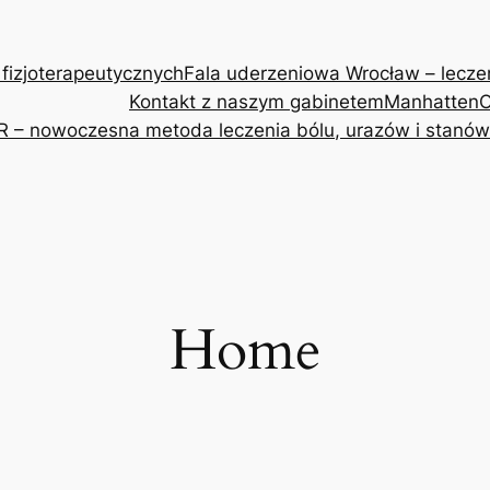
 fizjoterapeutycznych
Fala uderzeniowa Wrocław – leczeni
Kontakt z naszym gabinetem
Manhatten
O
R – nowoczesna metoda leczenia bólu, urazów i stanów
Home