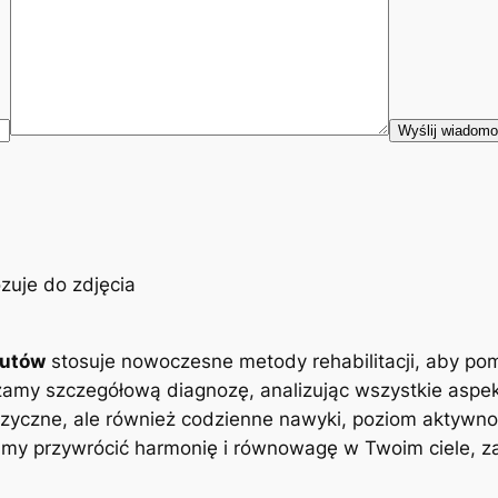
eutów
stosuje nowoczesne metody rehabilitacji, aby po
zamy szczegółową diagnozę, analizując wszystkie aspe
zyczne, ale również codzienne nawyki, poziom aktywnoś
y przywrócić harmonię i równowagę w Twoim ciele, zap