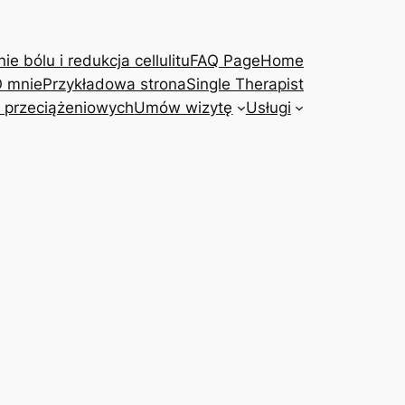
e bólu i redukcja cellulitu
FAQ Page
Home
 mnie
Przykładowa strona
Single Therapist
 przeciążeniowych
Umów wizytę
Usługi