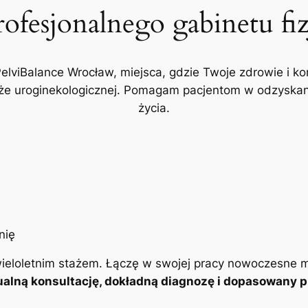
rofesjonalnego gabinetu fi
PelviBalance Wrocław, miejsca, gdzie Twoje zdrowie i ko
akże uroginekologicznej. Pomagam pacjentom w odzyskani
życia.
ieloletnim stażem. Łączę w swojej pracy nowoczesne m
alną konsultację, dokładną diagnozę i dopasowany pl