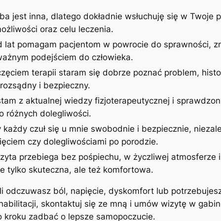
ba jest inna, dlatego dokładnie wsłuchuję się w Twoje p
żliwości oraz celu leczenia.
d lat pomagam pacjentom w powrocie do sprawności, zm
uważnym podejściem do człowieka.
zęciem terapii staram się dobrze poznać problem, histor
rozsądny i bezpieczny.
stam z aktualnej wiedzy fizjoterapeutycznej i sprawdzon
 różnych dolegliwości.
 każdy czuł się u mnie swobodnie i bezpiecznie, niezale
ęciem czy dolegliwościami po porodzie.
izyta przebiega bez pośpiechu, w życzliwej atmosferze
ie tylko skuteczna, ale też komfortowa.
śli odczuwasz ból, napięcie, dyskomfort lub potrzebujes
ehabilitacji, skontaktuj się ze mną i umów wizytę w gab
po kroku zadbać o lepsze samopoczucie.