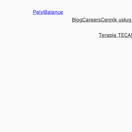
Przejdź
PelviBalance
do
Blog
Careers
Cennik usług
treści
Terapia TECA