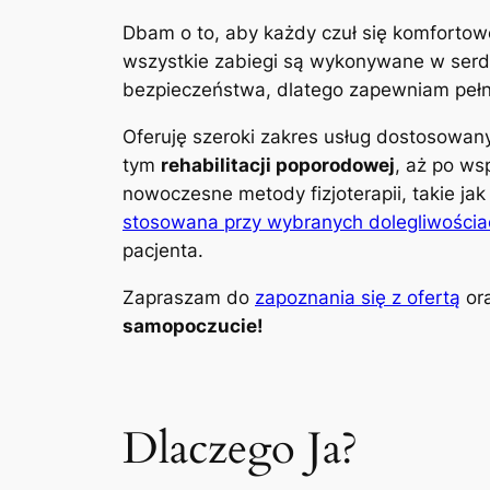
Dbam o to, aby każdy czuł się komfortow
wszystkie zabiegi są wykonywane w serdec
bezpieczeństwa, dlatego zapewniam pełną
Oferuję szeroki zakres usług dostosowa
tym
rehabilitacji poporodowej
, aż po ws
nowoczesne metody fizjoterapii, takie ja
stosowana przy wybranych dolegliwościa
pacjenta.
Zapraszam do
zapoznania się z ofertą
ora
samopoczucie!
Dlaczego Ja?