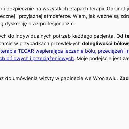
o i bezpiecznie na wszystkich etapach terapii. Gabinet
znej i przyjaznej atmosferze. Wiem, jak ważne są zdro
 dyskrecję oraz profesjonalizm.
nych do indywidualnych potrzeb każdego pacjenta. Od
t
parcie w przypadkach przewlekłych
dolegliwości bólo
k
terapia TECAR wspierająca leczenie bólu, przeciążeń i 
ch bólowych i przeciążeniowych
. Moje podejście jest z
z do umówienia wizyty w gabinecie we Wrocławiu.
Zad