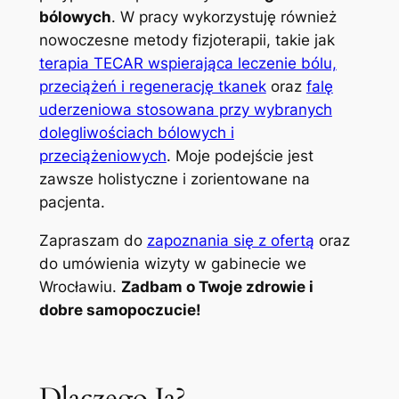
bólowych
. W pracy wykorzystuję również
nowoczesne metody fizjoterapii, takie jak
terapia TECAR wspierająca leczenie bólu,
przeciążeń i regenerację tkanek
oraz
falę
uderzeniowa stosowana przy wybranych
dolegliwościach bólowych i
przeciążeniowych
. Moje podejście jest
zawsze holistyczne i zorientowane na
pacjenta.
Zapraszam do
zapoznania się z ofertą
oraz
do umówienia wizyty w gabinecie we
Wrocławiu.
Zadbam o Twoje zdrowie i
dobre samopoczucie!
Dlaczego Ja?