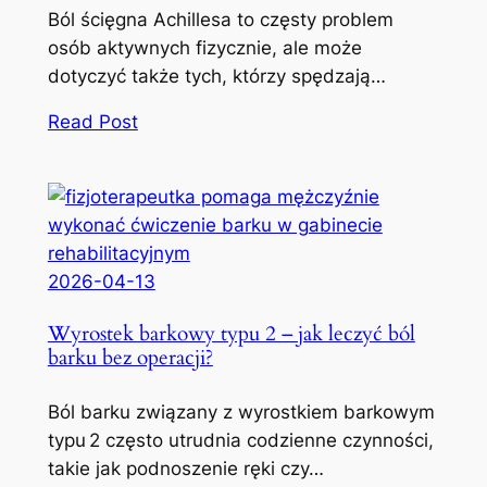
Ból ścięgna Achillesa to częsty problem
osób aktywnych fizycznie, ale może
dotyczyć także tych, którzy spędzają…
Read Post
2026-04-13
Wyrostek barkowy typu 2 – jak leczyć ból
barku bez operacji?
Ból barku związany z wyrostkiem barkowym
typu 2 często utrudnia codzienne czynności,
takie jak podnoszenie ręki czy…