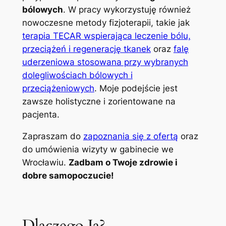
bólowych
. W pracy wykorzystuję również
nowoczesne metody fizjoterapii, takie jak
terapia TECAR wspierająca leczenie bólu,
przeciążeń i regenerację tkanek
oraz
falę
uderzeniowa stosowana przy wybranych
dolegliwościach bólowych i
przeciążeniowych
. Moje podejście jest
zawsze holistyczne i zorientowane na
pacjenta.
Zapraszam do
zapoznania się z ofertą
oraz
do umówienia wizyty w gabinecie we
Wrocławiu.
Zadbam o Twoje zdrowie i
dobre samopoczucie!
Dlaczego Ja?