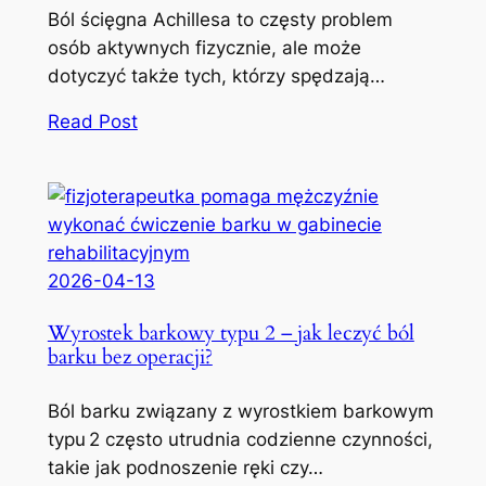
Ból ścięgna Achillesa to częsty problem
osób aktywnych fizycznie, ale może
dotyczyć także tych, którzy spędzają…
Read Post
2026-04-13
Wyrostek barkowy typu 2 – jak leczyć ból
barku bez operacji?
Ból barku związany z wyrostkiem barkowym
typu 2 często utrudnia codzienne czynności,
takie jak podnoszenie ręki czy…