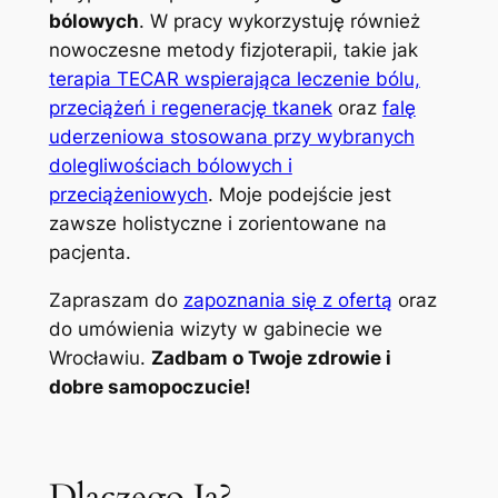
bólowych
. W pracy wykorzystuję również
nowoczesne metody fizjoterapii, takie jak
terapia TECAR wspierająca leczenie bólu,
przeciążeń i regenerację tkanek
oraz
falę
uderzeniowa stosowana przy wybranych
dolegliwościach bólowych i
przeciążeniowych
. Moje podejście jest
zawsze holistyczne i zorientowane na
pacjenta.
Zapraszam do
zapoznania się z ofertą
oraz
do umówienia wizyty w gabinecie we
Wrocławiu.
Zadbam o Twoje zdrowie i
dobre samopoczucie!
Dlaczego Ja?