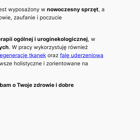
 jest wyposażony w
nowoczesny sprzęt
, a
wie, zaufanie i poczucie
erapii ogólnej i uroginekologicznej
, w
wych
. W pracy wykorzystuję również
regenerację tkanek
oraz
falę uderzeniowa
awsze holistyczne i zorientowane na
bam o Twoje zdrowie i dobre