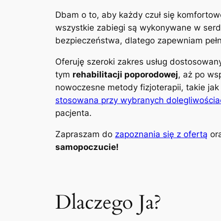
Dbam o to, aby każdy czuł się komfortow
wszystkie zabiegi są wykonywane w serdec
bezpieczeństwa, dlatego zapewniam pełną
Oferuję szeroki zakres usług dostosowa
tym
rehabilitacji poporodowej
, aż po ws
nowoczesne metody fizjoterapii, takie ja
stosowana przy wybranych dolegliwościa
pacjenta.
Zapraszam do
zapoznania się z ofertą
ora
samopoczucie!
Dlaczego Ja?