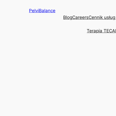
Przejdź
PelviBalance
do
Blog
Careers
Cennik usług
treści
Terapia TECA