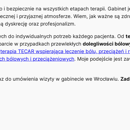
o i bezpiecznie na wszystkich etapach terapii. Gabinet
znej i przyjaznej atmosferze. Wiem, jak ważne są zdro
 dyskrecję oraz profesjonalizm.
nych do indywidualnych potrzeb każdego pacjenta. Od
t
parcie w przypadkach przewlekłych
dolegliwości bólo
k
terapia TECAR wspierająca leczenie bólu, przeciążeń i 
ch bólowych i przeciążeniowych
. Moje podejście jest z
z do umówienia wizyty w gabinecie we Wrocławiu.
Zad