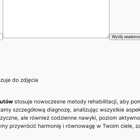
eutów
stosuje nowoczesne metody rehabilitacji, aby po
zamy szczegółową diagnozę, analizując wszystkie aspe
zyczne, ale również codzienne nawyki, poziom aktywnoś
y przywrócić harmonię i równowagę w Twoim ciele, zap