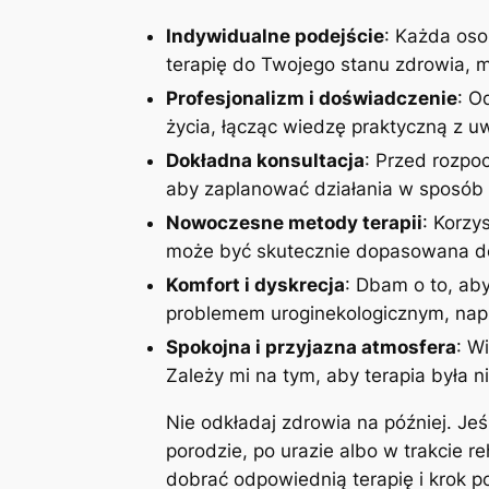
Indywidualne podejście
: Każda oso
terapię do Twojego stanu zdrowia, mo
Profesjonalizm i doświadczenie
: O
życia, łącząc wiedzę praktyczną z 
Dokładna konsultacja
: Przed rozpoc
aby zaplanować działania w sposób 
Nowoczesne metody terapii
: Korzy
może być skutecznie dopasowana do
Komfort i dyskrecja
: Dbam o to, aby
problemem uroginekologicznym, napi
Spokojna i przyjazna atmosfera
: W
Zależy mi na tym, aby terapia była n
Nie odkładaj zdrowia na później. Je
porodzie, po urazie albo w trakcie r
dobrać odpowiednią terapię i krok 