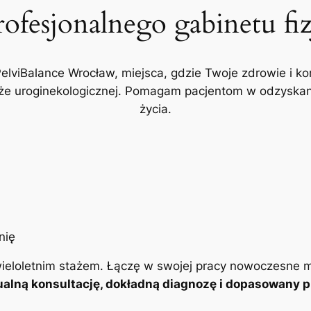
rofesjonalnego gabinetu fi
PelviBalance Wrocław, miejsca, gdzie Twoje zdrowie i ko
akże uroginekologicznej. Pomagam pacjentom w odzyskani
życia.
ieloletnim stażem. Łączę w swojej pracy nowoczesne m
alną konsultację, dokładną diagnozę i dopasowany pl