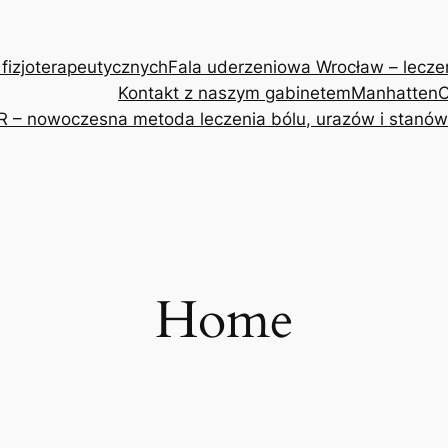
 fizjoterapeutycznych
Fala uderzeniowa Wrocław – leczeni
Kontakt z naszym gabinetem
Manhatten
O
R – nowoczesna metoda leczenia bólu, urazów i stanów
Home