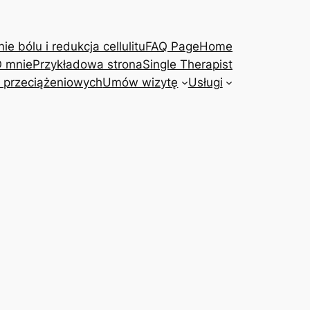
e bólu i redukcja cellulitu
FAQ Page
Home
 mnie
Przykładowa strona
Single Therapist
 przeciążeniowych
Umów wizytę
Usługi