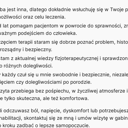
ba jest inna, dlatego dokładnie wsłuchuję się w Twoje p
żliwości oraz celu leczenia.
d lat pomagam pacjentom w powrocie do sprawności, zm
uważnym podejściem do człowieka.
zęciem terapii staram się dobrze poznać problem, histor
rozsądny i bezpieczny.
stam z aktualnej wiedzy fizjoterapeutycznej i sprawdzon
 różnych dolegliwości.
 każdy czuł się u mnie swobodnie i bezpiecznie, niezale
ęciem czy dolegliwościami po porodzie.
izyta przebiega bez pośpiechu, w życzliwej atmosferze
ie tylko skuteczna, ale też komfortowa.
śli odczuwasz ból, napięcie, dyskomfort lub potrzebujes
ehabilitacji, skontaktuj się ze mną i umów wizytę w gab
po kroku zadbać o lepsze samopoczucie.