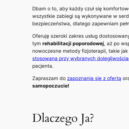
Dbam o to, aby każdy czuł się komfortow
wszystkie zabiegi są wykonywane w serdec
bezpieczeństwa, dlatego zapewniam pełną
Oferuję szeroki zakres usług dostosowa
tym
rehabilitacji poporodowej
, aż po ws
nowoczesne metody fizjoterapii, takie ja
stosowana przy wybranych dolegliwościa
pacjenta.
Zapraszam do
zapoznania się z ofertą
ora
samopoczucie!
Dlaczego Ja?