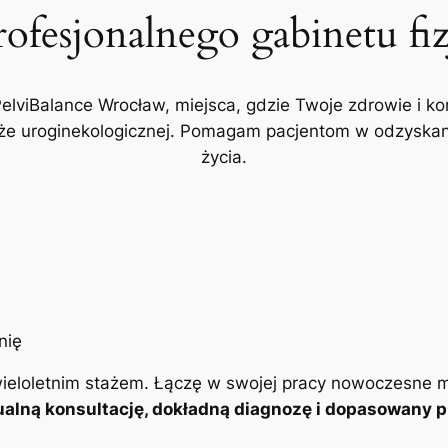
rofesjonalnego gabinetu fi
PelviBalance Wrocław, miejsca, gdzie Twoje zdrowie i ko
akże uroginekologicznej. Pomagam pacjentom w odzyskani
życia.
ieloletnim stażem. Łączę w swojej pracy nowoczesne m
alną konsultację, dokładną diagnozę i dopasowany pl