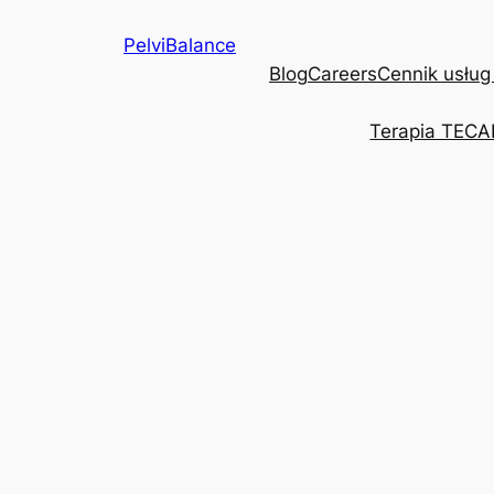
Przejdź
PelviBalance
do
Blog
Careers
Cennik usług
treści
Terapia TECA