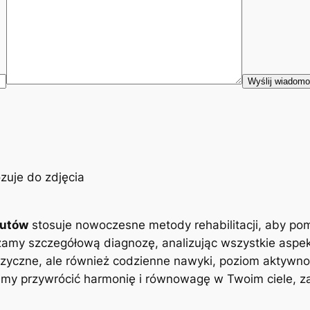
eutów
stosuje nowoczesne metody rehabilitacji, aby po
zamy szczegółową diagnozę, analizując wszystkie aspe
zyczne, ale również codzienne nawyki, poziom aktywnoś
y przywrócić harmonię i równowagę w Twoim ciele, zap