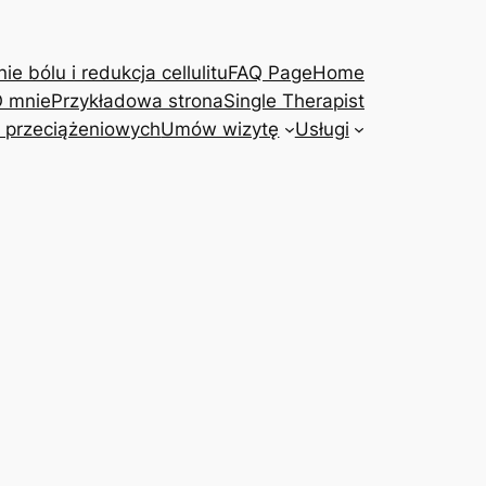
e bólu i redukcja cellulitu
FAQ Page
Home
 mnie
Przykładowa strona
Single Therapist
 przeciążeniowych
Umów wizytę
Usługi