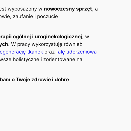
 jest wyposażony w
nowoczesny sprzęt
, a
wie, zaufanie i poczucie
erapii ogólnej i uroginekologicznej
, w
wych
. W pracy wykorzystuję również
regenerację tkanek
oraz
falę uderzeniowa
awsze holistyczne i zorientowane na
bam o Twoje zdrowie i dobre