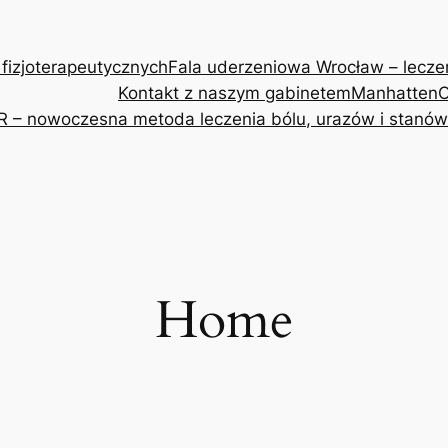
 fizjoterapeutycznych
Fala uderzeniowa Wrocław – leczeni
Kontakt z naszym gabinetem
Manhatten
O
R – nowoczesna metoda leczenia bólu, urazów i stanów
Home