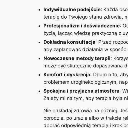
Indywidualne podejście
: Każda oso
terapię do Twojego stanu zdrowia, mo
Profesjonalizm i doświadczenie
: O
życia, łącząc wiedzę praktyczną z 
Dokładna konsultacja
: Przed rozpoc
aby zaplanować działania w sposób 
Nowoczesne metody terapii
: Korzy
może być skutecznie dopasowana do
Komfort i dyskrecja
: Dbam o to, aby
problemem uroginekologicznym, napi
Spokojna i przyjazna atmosfera
: W
Zależy mi na tym, aby terapia była n
Nie odkładaj zdrowia na później. Je
porodzie, po urazie albo w trakcie r
dobrać odpowiednią terapię i krok 