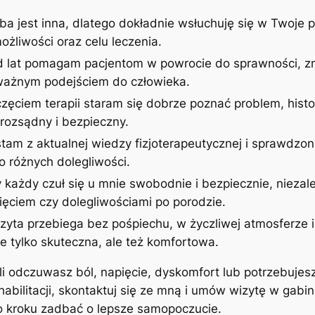
ba jest inna, dlatego dokładnie wsłuchuję się w Twoje p
żliwości oraz celu leczenia.
d lat pomagam pacjentom w powrocie do sprawności, zm
uważnym podejściem do człowieka.
zęciem terapii staram się dobrze poznać problem, histor
rozsądny i bezpieczny.
stam z aktualnej wiedzy fizjoterapeutycznej i sprawdzon
 różnych dolegliwości.
 każdy czuł się u mnie swobodnie i bezpiecznie, niezale
ęciem czy dolegliwościami po porodzie.
izyta przebiega bez pośpiechu, w życzliwej atmosferze
ie tylko skuteczna, ale też komfortowa.
śli odczuwasz ból, napięcie, dyskomfort lub potrzebujes
ehabilitacji, skontaktuj się ze mną i umów wizytę w gab
po kroku zadbać o lepsze samopoczucie.