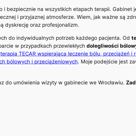
o i bezpiecznie na wszystkich etapach terapii. Gabinet
znej i przyjaznej atmosferze. Wiem, jak ważne są zdro
 dyskrecję oraz profesjonalizm.
nych do indywidualnych potrzeb każdego pacjenta. Od
t
parcie w przypadkach przewlekłych
dolegliwości bólo
k
terapia TECAR wspierająca leczenie bólu, przeciążeń i 
ch bólowych i przeciążeniowych
. Moje podejście jest z
z do umówienia wizyty w gabinecie we Wrocławiu.
Zad