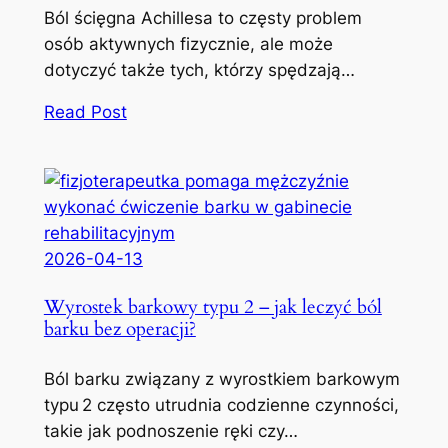
Ból ścięgna Achillesa to częsty problem
osób aktywnych fizycznie, ale może
dotyczyć także tych, którzy spędzają…
Read Post
2026-04-13
Wyrostek barkowy typu 2 – jak leczyć ból
barku bez operacji?
Ból barku związany z wyrostkiem barkowym
typu 2 często utrudnia codzienne czynności,
takie jak podnoszenie ręki czy…