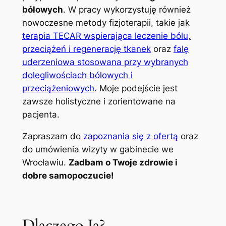
bólowych
. W pracy wykorzystuję również
nowoczesne metody fizjoterapii, takie jak
terapia TECAR wspierająca leczenie bólu,
przeciążeń i regenerację tkanek
oraz
falę
uderzeniowa stosowana przy wybranych
dolegliwościach bólowych i
przeciążeniowych
. Moje podejście jest
zawsze holistyczne i zorientowane na
pacjenta.
Zapraszam do
zapoznania się z ofertą
oraz
do umówienia wizyty w gabinecie we
Wrocławiu.
Zadbam o Twoje zdrowie i
dobre samopoczucie!
Dlaczego Ja?