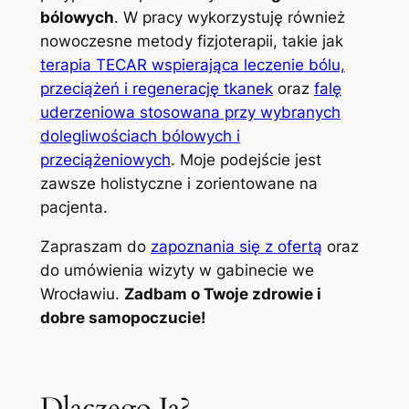
bólowych
. W pracy wykorzystuję również
nowoczesne metody fizjoterapii, takie jak
terapia TECAR wspierająca leczenie bólu,
przeciążeń i regenerację tkanek
oraz
falę
uderzeniowa stosowana przy wybranych
dolegliwościach bólowych i
przeciążeniowych
. Moje podejście jest
zawsze holistyczne i zorientowane na
pacjenta.
Zapraszam do
zapoznania się z ofertą
oraz
do umówienia wizyty w gabinecie we
Wrocławiu.
Zadbam o Twoje zdrowie i
dobre samopoczucie!
Dlaczego Ja?