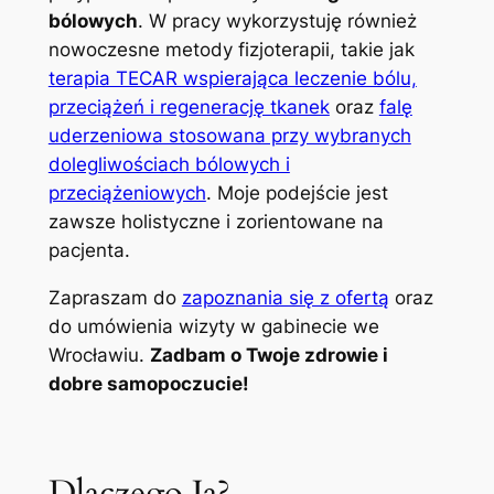
bólowych
. W pracy wykorzystuję również
nowoczesne metody fizjoterapii, takie jak
terapia TECAR wspierająca leczenie bólu,
przeciążeń i regenerację tkanek
oraz
falę
uderzeniowa stosowana przy wybranych
dolegliwościach bólowych i
przeciążeniowych
. Moje podejście jest
zawsze holistyczne i zorientowane na
pacjenta.
Zapraszam do
zapoznania się z ofertą
oraz
do umówienia wizyty w gabinecie we
Wrocławiu.
Zadbam o Twoje zdrowie i
dobre samopoczucie!
Dlaczego Ja?